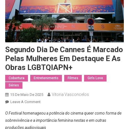
Segundo Dia De Cannes É Marcado
Pelas Mulheres Em Destaque E As
Obras LGBTQIAPN+
Cobertura
Entretenimento
Filmes
Girls Love
Séries
Vitoria Vasconcelos
15 De Maio De 2025
On
Leave A Comment
Segundo
O Festival homenageou a potência do cinema queer como forma de
Dia
sobrevivência e a importância feminina nestas e em outras
De
produções audiovisuais
Cannes