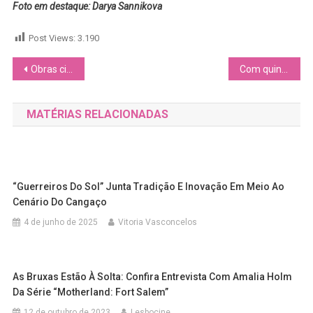
Foto em destaque: Darya Sannikova
Post Views:
3.190
Navegação
Obras cinematográficas com representatividade são carro chefe da 78ª edição de Cannes
Com quinze anos de existência, o Queer Palm premiará novos filmes queer em Cannes
de
MATÉRIAS RELACIONADAS
Post
“Guerreiros Do Sol” Junta Tradição E Inovação Em Meio Ao
Cenário Do Cangaço
4 de junho de 2025
Vitoria Vasconcelos
As Bruxas Estão À Solta: Confira Entrevista Com Amalia Holm
Da Série “Motherland: Fort Salem”
12 de outubro de 2023
Lesbocine