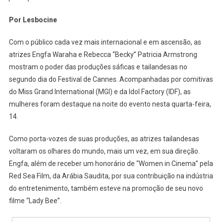
É
Por Lesbocine
Marcado
Pelas
Com o público cada vez mais internacional e em ascensão, as
Mulheres
atrizes Engfa Waraha e Rebecca “Becky” Patricia Armstrong
Em
mostram o poder das produções sáficas e tailandesas no
Destaque
E
segundo dia do Festival de Cannes. Acompanhadas por comitivas
As
do Miss Grand International (MGI) e da Idol Factory (IDF), as
Obras
mulheres foram destaque na noite do evento nesta quarta-feira,
LGBTQIAPN+
14.
Como porta-vozes de suas produções, as atrizes tailandesas
voltaram os olhares do mundo, mais um vez, em sua direção.
Engfa, além de receber um honorário de “Women in Cinema” pela
Red Sea Film, da Arábia Saudita, por sua contribuição na indústria
do entretenimento, também esteve na promoção de seu novo
filme “Lady Bee”.