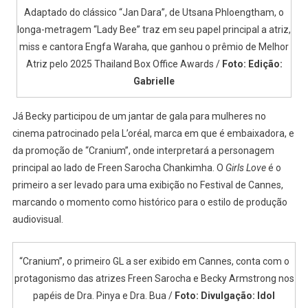
Adaptado do clássico “Jan Dara”, de Utsana Phloengtham, o
longa-metragem “Lady Bee” traz em seu papel principal a atriz,
miss e cantora Engfa Waraha, que ganhou o prêmio de Melhor
Atriz pelo 2025 Thailand Box Office Awards /
Foto: Edição:
Gabrielle
Já Becky participou de um jantar de gala para mulheres no
cinema patrocinado pela L’oréal, marca em que é embaixadora, e
da promoção de “Cranium”, onde interpretará a personagem
principal ao lado de Freen Sarocha Chankimha. O
Girls Love
é o
primeiro a ser levado para uma exibição no Festival de Cannes,
marcando o momento como histórico para o estilo de produção
audiovisual.
“Cranium”, o primeiro GL a ser exibido em Cannes, conta com o
protagonismo das atrizes Freen Sarocha e Becky Armstrong nos
papéis de Dra. Pinya e Dra. Bua /
Foto: Divulgação: Idol