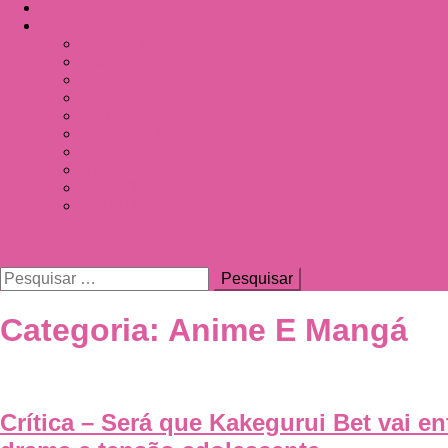
Cobertura de Eventos
Catálogo
APPLE TV
DISNEY+
GLOBOPLAY
HBO MAX
NETFLIX
PARAMOUNT+
PRIME VIDEO
STAR+
TELECINE
YOUTUBE
site mode button
Pesquisar
por:
Categoria:
Anime E Mangá
Crítica – Será que Kakegurui Bet vai en