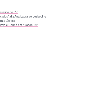
adolescente
ústico no Rio
ncípios”, diz Ana Laura ao Lesbocine
ra a técnica
Maya e Carina em “Station 19”