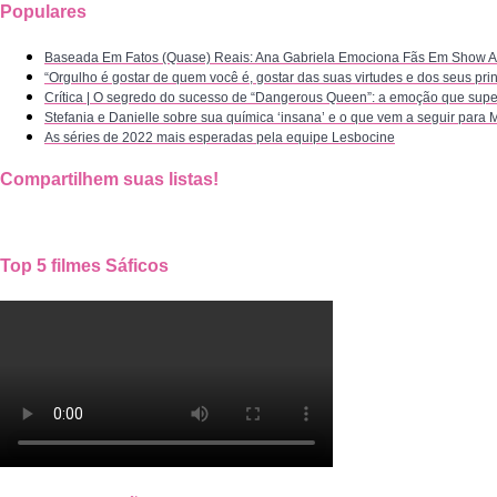
Populares
Baseada Em Fatos (Quase) Reais: Ana Gabriela Emociona Fãs Em Show Ac
“Orgulho é gostar de quem você é, gostar das suas virtudes e dos seus pri
Crítica | O segredo do sucesso de “Dangerous Queen”: a emoção que supe
Stefania e Danielle sobre sua química ‘insana’ e o que vem a seguir para 
As séries de 2022 mais esperadas pela equipe Lesbocine
Compartilhem suas listas!
Top 5 filmes Sáficos