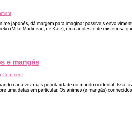
on
mment
Crítica
nime japonês, dá margem para imaginar possíveis envolviment
–
meko (Miku Martineau, de Kate), uma adolescente misteriosa 
Será
que
Kakegurui
Bet
vai
entregar
es e mangás
algum
casal
sáfico?
on
a Comment
Nova
Yuri:
série
ando cada vez mais popularidade no mundo ocidental. Isso fica
um
da
obre uma delas em particular. Os animes (e mangás) conhecidos
gênero
Netflix
em
mistura
ascensão
jogos
de
de
animes
aposta,
e
drama
mangás
e
tensão