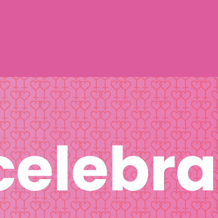
issexual/sáfico