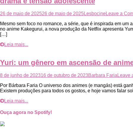
drama e tensão adolescente
26 de maio de 2025
26 de maio de 2025
Lesbocine
Leave a Co
Mesmo sem foco no romance, a série, que é inspirada em um a
no anime Kakegurui, a nova produção da Netflix apresenta Yu
[…]
Leia mais...
Yuri: um gênero em ascensão de anim
8 de junho de 2023
16 de outubro de 2023
Barbara Faria
Leave 
Por Bárbara Faria O universo dos animes (e mangás) está ganh
Existem produções para todos os gostos, e hoje vamos falar s
Leia mais...
Ouça agora no Spotify!