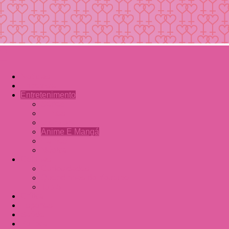
Notícias
Entrevista
Entretenimento
Séries
Filmes
Literatura
Anime E Mangá
Games
Música
Colunas
Curiosidades
Queridinhas do Youtube
Top 5
Crítica
Esportes
Saúde
Política