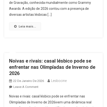
Grammy
de Gravação, conhecida mundialmente como Grammy
2026
Awards. A edição de 2026 contou com a presença de
Que
diversas artistas lésbicas […]
Já
Passaram
Leia mais...
Pelo
Lollapalooza
Brasil?
Noivas e rivais: casal lésbico pode se
enfrentar nas Olimpíadas de Inverno de
2026
Lesbocine
22 De Janeiro De 2026
On
Leave A Comment
Noivas
Noivas e rivais: casal lésbico pode se enfrentar nas
E
Olimpíadas de Inverno de 2026ivem uma dinâmica real
Rivais: