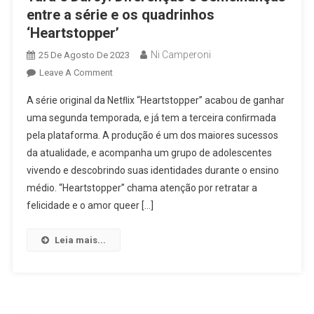
entre a série e os quadrinhos
‘Heartstopper’
Ni Camperoni
25 De Agosto De 2023
On
Leave A Comment
Tara
A série original da Netﬂix “Heartstopper” acabou de ganhar
E
uma segunda temporada, e já tem a terceira conﬁrmada
Darcy:
pela plataforma. A produção é um dos maiores sucessos
Diferenças
da atualidade, e acompanha um grupo de adolescentes
E
Semelhanças
vivendo e descobrindo suas identidades durante o ensino
Entre
médio. “Heartstopper” chama atenção por retratar a
A
felicidade e o amor queer […]
Série
E
Leia mais...
Os
Quadrinhos
‘Heartstopper’