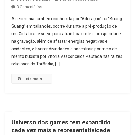
Em
3 Comentários
Prática
A cerimônia também conhecida por “Adoração” ou “Buang
De
Suang” em tailandês, ocorre durante a pré-produção de
Worship
um Girls Love e serve para atrair boa sorte e prosperidade
Ceremony
na gravação, além de afastar energias negativas e
Se
Torna
acidentes, e honrar divindades e ancestrais por meio de
Cada
mérito budista por Vitória Vasconcelos Pautada nas raízes
Vez
religiosas da Tailândia, […]
Mais
Conhecida
Leia mais...
Ao
Preceder
Gravações
De
GLs
Universo dos games tem expandido
cada vez mais a representatividade