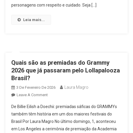
Nas
personagens com respeito e cuidado. Seja […]
Narrativas
Das
Leia mais...
Histórias
Em
Quadrinhos
Quais são as premiadas do Grammy
2026 que já passaram pelo Lollapalooza
Brasil?
Laura Magro
3 De Fevereiro De 2026
On
Leave A Comment
Quais
De Billie Eilish a Doechii: premiadas sáficas do GRAMMYs
São
também têm história em um dos maiores festivais do
As
Brasil Por Laura Magro No último domingo, 1, aconteceu
Premiadas
em Los Angeles a cerimônia de premiação da Academia
Do