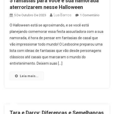
5 fantasias para você e sua namorada
aterrorizarem nesse Halloween
Lua Barros
Em
5 De Outubro De 2023
1 Comentário
5
O Halloween está se aproximando, e se você está
Fantasias
planejando comemorar essa festa assustadora com a sua
Para
namorada, é hora de pensar em fantasias de casal que
Você
vão impressionar todo mundo! O Lesbocine preparou uma
E
Sua
lista com ideias de fantasias que vão desde personagens
Namorad
clássicos até casais que marcaram o mundo do
Aterroriz
entretenimento. Deixem suas […]
Nesse
Hallowee
Leia mais...
Tara e Darcy: Diferenças e Semelhanças