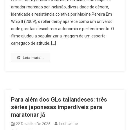
Que
amador marcado por inclusão, diversidade de gênero,
Um
identidade e resistência coletiva por Maxine Pereira Em
Esporte:
Whip It (2009), o roller derby aparece como um universo
Roller
Derby
onde garotas descobrem autonomia e pertencimento. O
Brasileiro
filme ajudou a popularizar a imagem de um esporte
É
carregado de atitude. […]
Um
Espaço
Leia mais...
De
Inclusão,
Identidade
E
Resistência
Para além dos GLs tailandeses: três
séries japonesas imperdíveis para
maratonar já
Lesbocine
22 De Julho De 2025