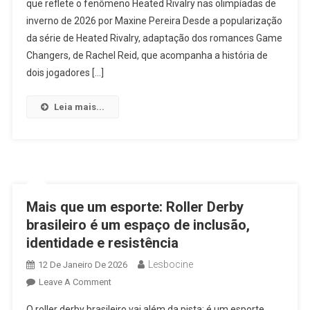
que reflete o fenômeno Heated Rivalry nas olimpíadas de
Casal
inverno de 2026 por Maxine Pereira Desde a popularização
Lésbico
Pode
da série de Heated Rivalry, adaptação dos romances Game
Se
Changers, de Rachel Reid, que acompanha a história de
Enfrentar
dois jogadores […]
Nas
Olimpíadas
Leia mais...
De
Inverno
De
2026
Mais que um esporte: Roller Derby
brasileiro é um espaço de inclusão,
identidade e resistência
Lesbocine
12 De Janeiro De 2026
On
Leave A Comment
Mais
O roller derby brasileiro vai além da pista: é um esporte