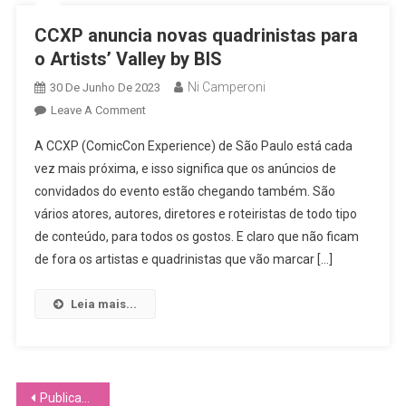
CCXP anuncia novas quadrinistas para
o Artists’ Valley by BIS
Ni Camperoni
30 De Junho De 2023
On
Leave A Comment
CCXP
A CCXP (ComicCon Experience) de São Paulo está cada
Anuncia
vez mais próxima, e isso significa que os anúncios de
Novas
convidados do evento estão chegando também. São
Quadrinistas
vários atores, autores, diretores e roteiristas de todo tipo
Para
O
de conteúdo, para todos os gostos. E claro que não ficam
Artists’
de fora os artistas e quadrinistas que vão marcar […]
Valley
By
Leia mais...
BIS
Navegação
Publicações mais antigas