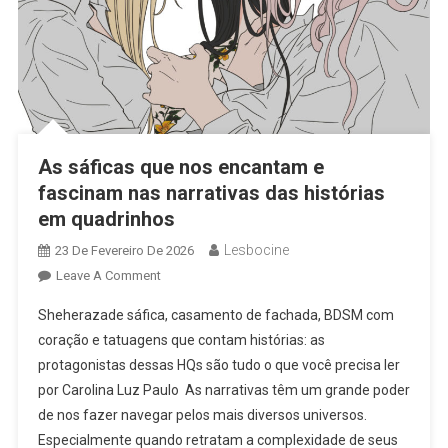
As sáficas que nos encantam e
fascinam nas narrativas das histórias
em quadrinhos
Lesbocine
23 De Fevereiro De 2026
On
Leave A Comment
As
Sheherazade sáfica, casamento de fachada, BDSM com
Sáficas
coração e tatuagens que contam histórias: as
Que
protagonistas dessas HQs são tudo o que você precisa ler
Nos
por Carolina Luz Paulo As narrativas têm um grande poder
Encantam
E
de nos fazer navegar pelos mais diversos universos.
Fascinam
Especialmente quando retratam a complexidade de seus