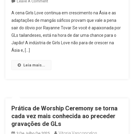
On
Leave A Comment
Para
A cena Girls Love continua em crescimento na Ásia e as
Além
adaptações de mangás sáficos provam que vale a pena
Dos
sair do óbvio por Rayanne Tovar Se você é apaixonada por
GLs
GLs tailandeses, está na hora de dar uma chance para o
Tailandeses:
Três
Japão! A indústria de Girls Love não para de crescer na
Séries
Ásia e, […]
Japonesas
Imperdíveis
Leia mais...
Para
Maratonar
Já
Prática de Worship Ceremony se torna
cada vez mais conhecida ao preceder
gravações de GLs
Vitoria Vasconcelos
3 De Julho De 2025