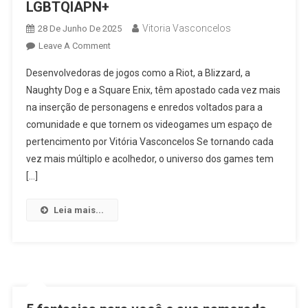
LGBTQIAPN+
Vitoria Vasconcelos
28 De Junho De 2025
On
Leave A Comment
Universo
Desenvolvedoras de jogos como a Riot, a Blizzard, a
Dos
Naughty Dog e a Square Enix, têm apostado cada vez mais
Games
na inserção de personagens e enredos voltados para a
Tem
comunidade e que tornem os videogames um espaço de
Expandido
Cada
pertencimento por Vitória Vasconcelos Se tornando cada
Vez
vez mais múltiplo e acolhedor, o universo dos games tem
Mais
[…]
A
Representatividade
Leia mais...
LGBTQIAPN+