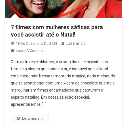
7 filmes com mulheres sáficas para
você assistir até o Natal!
Lua Barros
18 De Dezembro De 2023
On
Leave A Comment
7
Com as luzes cintilantes, o aroma doce de biscoitos no
Filmes
forno e a alegria que paira no ar, é inegável que o Natal
Com
está chegando! Nessa temporada mágica, nada melhor do
Mulheres
que se aconchegar com uma xícara de chocolate quente e
Sáficas
Para
mergulhar em filmes encantadores que capturam o
Você
espírito natalino. Em nossa seleção especial,
Assistir
apresentaremos […]
Até
O
Leia mais...
Natal!