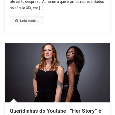
Análise
até certo desprezo. A maneira que éramos representados
Sobre
no século XIX, era […]
A
História
Leia mais...
Da
Representatividade
LGBTQIA+
Na
Mídia
Queridinhas do Youtube | “Her Story” é