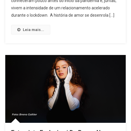
conheceram pouco antes do início da pandemia e, juntas,
Diretora
Leticia
vivem a intensidade de um relacionamento acelerado
De
durante o lockdown. A história de amor se desenrola […]
Bortoli,
“Two
Leia mais...
Weeks
In”,
Tem
Previsão
De
Estreia
Para
2024