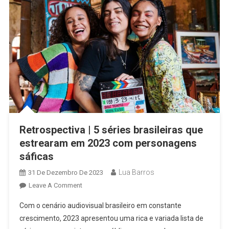
Destaque
As
Vivências
De
Mulheres
Trans
Retrospectiva | 5 séries brasileiras que
estrearam em 2023 com personagens
sáficas
Lua Barros
31 De Dezembro De 2023
On
Leave A Comment
Retrospectiva
Com o cenário audiovisual brasileiro em constante
|
crescimento, 2023 apresentou uma rica e variada lista de
5