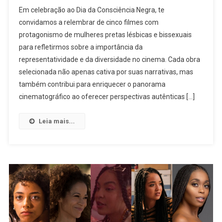
Relembre
Em celebração ao Dia da Consciência Negra, te
Cinco
convidamos a relembrar de cinco filmes com
Filmes
protagonismo de mulheres pretas lésbicas e bissexuais
Com
para refletirmos sobre a importância da
Protagonismo
De
representatividade e da diversidade no cinema. Cada obra
Mulheres
selecionada não apenas cativa por suas narrativas, mas
Pretas
também contribui para enriquecer o panorama
Lésbicas
cinematográfico ao oferecer perspectivas autênticas […]
E
Bissexuais
Leia mais...