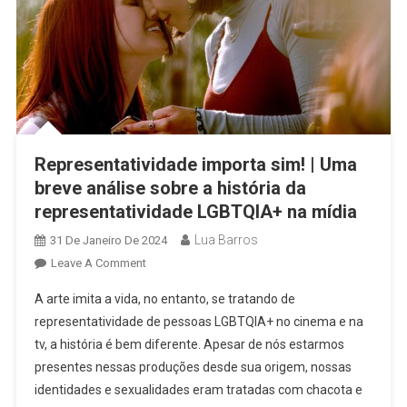
Representatividade importa sim! | Uma
breve análise sobre a história da
representatividade LGBTQIA+ na mídia
Lua Barros
31 De Janeiro De 2024
On
Leave A Comment
Representatividade
A arte imita a vida, no entanto, se tratando de
Importa
representatividade de pessoas LGBTQIA+ no cinema e na
Sim!
tv, a história é bem diferente. Apesar de nós estarmos
|
presentes nessas produções desde sua origem, nossas
Uma
Breve
identidades e sexualidades eram tratadas com chacota e