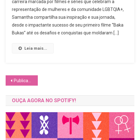
carreira marcada por filmes e séries que celebram a
Das
representação de mulheres e da comunidade LGBTQIA+,
Filipinas
Para
Samantha compartilha sua inspiração e sua jornada,
O
desde o impactante sucesso de seu primeiro filme “Baka
Mundo:
Bukas” até os desafios e conquistas que moldaram […]
O
Impacto
Leia mais...
De
Samantha
Lee
Na
Navegação
Publicações mais antigas
Indústria
Cinematográfica
por
OUÇA AGORA NO SPOTIFY!
posts