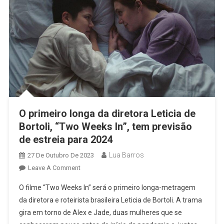
Channel
O primeiro longa da diretora Leticia de
Bortoli, “Two Weeks In”, tem previsão
de estreia para 2024
Lua Barros
27 De Outubro De 2023
On
Leave A Comment
O
O filme “Two Weeks In” será o primeiro longa-metragem
Primeiro
da diretora e roteirista brasileira Leticia de Bortoli. A trama
Longa
gira em torno de Alex e Jade, duas mulheres que se
Da