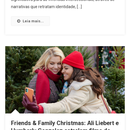
Mulheres
narrativas que retratam identidade, […]
Pretas
Lésbicas
Leia mais...
E
Bissexuais
Friends & Family Christmas: Ali Liebert e