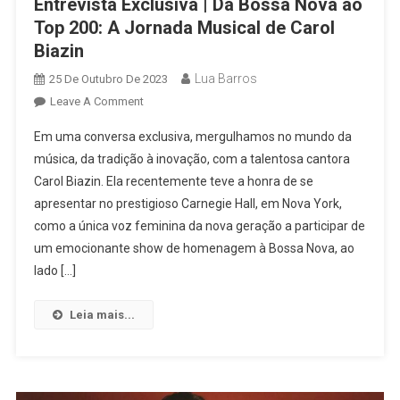
Entrevista Exclusiva | Da Bossa Nova ao
Top 200: A Jornada Musical de Carol
Biazin
Lua Barros
25 De Outubro De 2023
On
Leave A Comment
Entrevista
Em uma conversa exclusiva, mergulhamos no mundo da
Exclusiva
música, da tradição à inovação, com a talentosa cantora
|
Carol Biazin. Ela recentemente teve a honra de se
Da
apresentar no prestigioso Carnegie Hall, em Nova York,
Bossa
Nova
como a única voz feminina da nova geração a participar de
Ao
um emocionante show de homenagem à Bossa Nova, ao
Top
lado […]
200:
A
Leia mais...
Jornada
Musical
De
Carol