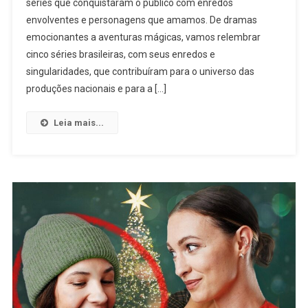
séries que conquistaram o público com enredos
Séries
envolventes e personagens que amamos. De dramas
Brasileiras
Que
emocionantes a aventuras mágicas, vamos relembrar
Estrearam
cinco séries brasileiras, com seus enredos e
Em
singularidades, que contribuíram para o universo das
2023
produções nacionais e para a […]
Com
Personagens
Leia mais...
Sáficas