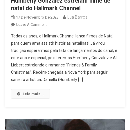
Humberly Gonzalez estrelam filme de
natal do Hallmark Channel
Lua Barros
17 De Novembro De 2023
On
Leave A Comment
Friends
Todos os anos, o Hallmark Channel lança filmes de Natal
&
para quem ama assistir histórias natalinas! Já virou
Family
tradição esperarmos pela lista de lançamentos do canal, e
Christmas:
este ano é especial, pois teremos Humberly Gonzalez e Ali
Ali
Liebert
Liebert estrelando o romance “Friends & Family
E
Christmas”. Recém-chegada a Nova York para seguir
Humberly
carreira artística, Daniella (Humberly […]
Gonzalez
Estrelam
Leia mais...
Filme
De
Natal
Do
Hallmark