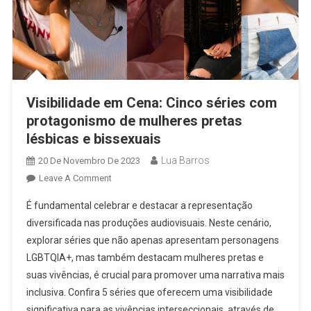
Visibilidade em Cena: Cinco séries com
protagonismo de mulheres pretas
lésbicas e bissexuais
Lua Barros
20 De Novembro De 2023
On
Leave A Comment
Visibilidade
É fundamental celebrar e destacar a representação
Em
diversificada nas produções audiovisuais. Neste cenário,
Cena:
explorar séries que não apenas apresentam personagens
Cinco
LGBTQIA+, mas também destacam mulheres pretas e
Séries
Com
suas vivências, é crucial para promover uma narrativa mais
Protagonismo
inclusiva. Confira 5 séries que oferecem uma visibilidade
De
significativa para as vivências interseccionais, através de