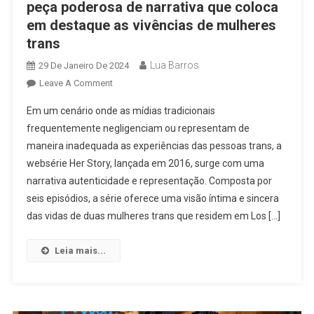
peça poderosa de narrativa que coloca
em destaque as vivências de mulheres
trans
Lua Barros
29 De Janeiro De 2024
On
Leave A Comment
Queridinhas
Em um cenário onde as mídias tradicionais
Do
frequentemente negligenciam ou representam de
Youtube
maneira inadequada as experiências das pessoas trans, a
|
websérie Her Story, lançada em 2016, surge com uma
“Her
Story”
narrativa autenticidade e representação. Composta por
É
seis episódios, a série oferece uma visão íntima e sincera
Peça
das vidas de duas mulheres trans que residem em Los […]
Poderosa
De
Leia mais...
Narrativa
Que
Coloca
Em