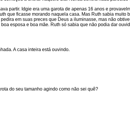
sava partir. Idgie era uma garota de apenas 16 anos e provave
uth que ficasse morando naquela casa. Mas Ruth sabia muito be
Já pedira em suas preces que Deus a iluminasse, mas não obtive
er boa esposa e boa mãe. Ruth só sabia que não podia dar ouvid
ada. A casa inteira está ouvindo.
arota do seu tamanho agindo como não sei quê?