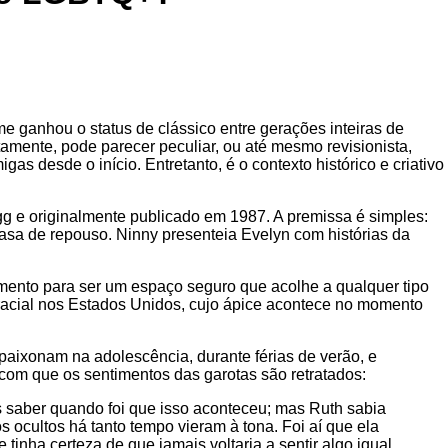
e ganhou o status de clássico entre gerações inteiras de
amente, pode parecer peculiar, ou até mesmo revisionista,
 desde o início. Entretanto, é o contexto histórico e criativo
agg e originalmente publicado em 1987. A premissa é simples:
sa de repouso. Ninny presenteia Evelyn com histórias da
imento para ser um espaço seguro que acolhe a qualquer tipo
racial nos Estados Unidos, cujo ápice acontece no momento
paixonam na adolescência, durante férias de verão, e
 com que os sentimentos das garotas são retratados:
 saber quando foi que isso aconteceu; mas Ruth sabia
 ocultos há tanto tempo vieram à tona. Foi aí que ela
nha certeza de que jamais voltaria a sentir algo igual.