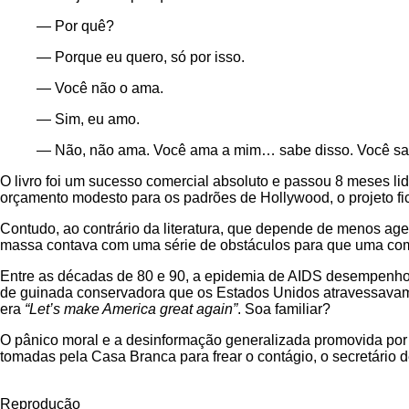
— Por quê?
— Porque eu quero, só por isso.
— Você não o ama.
— Sim, eu amo.
— Não, não ama. Você ama a mim… sabe disso. Você sa
O livro foi um sucesso comercial absoluto e passou 8 meses li
orçamento modesto para os padrões de Hollywood, o projeto fico
Contudo, ao contrário da literatura, que depende de menos ag
massa contava com uma série de obstáculos para que uma coméd
Entre as décadas de 80 e 90, a epidemia de AIDS desempenhou
de guinada conservadora que os Estados Unidos atravessavam.
era
“Let’s make America great again”
.
Soa familiar?
O pânico moral e a desinformação generalizada promovida por 
tomadas pela Casa Branca para frear o contágio, o secretário
Reprodução