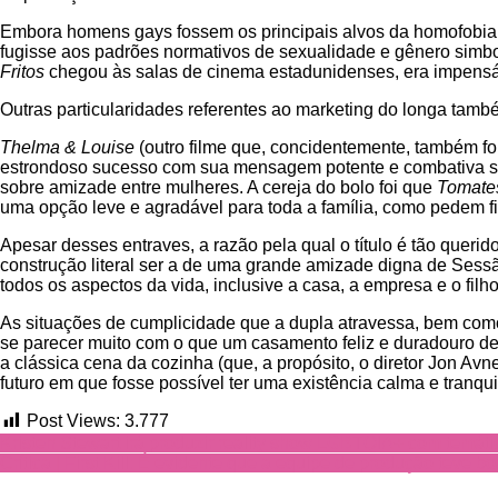
Embora homens gays fossem os principais alvos da homofobia i
fugisse aos padrões normativos de sexualidade e gênero simb
Fritos
chegou às salas de cinema estadunidenses, era impensáv
Outras particularidades referentes ao marketing do longa tam
Thelma & Louise
(outro filme que, concidentemente, também f
estrondoso sucesso com sua mensagem potente e combativa sobr
sobre amizade entre mulheres. A cereja do bolo foi que
Tomates
uma opção leve e agradável para toda a família, como pedem f
Apesar desses entraves, a razão pela qual o título é tão queri
construção literal ser a de uma grande amizade digna de Sessã
todos os aspectos da vida, inclusive a casa, a empresa e o filh
As situações de cumplicidade que a dupla atravessa, bem como
se parecer muito com o que um casamento feliz e duradouro d
a clássica cena da cozinha (que, a propósito, o diretor Jon Av
futuro em que fosse possível ter uma existência calma e tranq
Post Views:
3.777
Navegação
Kristen Stewart irá produzir reality show LGBTQIA+ com temát
Crítica | First Kill: É evidente que a equipe de produção teve b
de