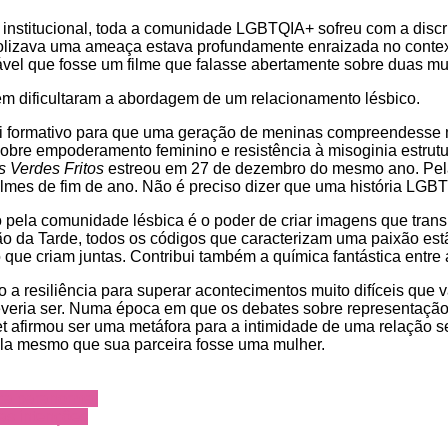
nstitucional, toda a comunidade LGBTQIA+ sofreu com a discri
olizava uma ameaça estava profundamente enraizada no context
el que fosse um filme que falasse abertamente sobre duas mul
bém dificultaram a abordagem de um relacionamento lésbico.
oi formativo para que uma geração de meninas compreendesse m
e empoderamento feminino e resistência à misoginia estrutura
 Verdes Fritos
estreou em 27 de dezembro do mesmo ano. Pela 
ilmes de fim de ano. Não é preciso dizer que uma história LGB
do pela comunidade lésbica é o poder de criar imagens que trans
o da Tarde, todos os códigos que caracterizam uma paixão estã
o que criam juntas. Contribui também a química fantástica entre
 a resiliência para superar acontecimentos muito difíceis que
everia ser. Numa época em que os debates sobre representação
net afirmou ser uma metáfora para a intimidade de uma relação 
uila mesmo que sua parceira fosse uma mulher.
ica paranormal
oas intenções