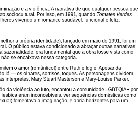
minação e a violência. A narrativa de que qualquer pessoa que
o sociocultural. Por isso, em 1991, quando
Tomates Verdes
heres vivendo um romance saudável, funcional e feliz.
elhor a própria identidade), lançado em maio de 1991, foi um
l. O público estava condicionado a abraçar outras narrativas
sazonalidade, era fundamental que a obra fosse vista como
T não se encaixava nessa categoria.
mitem o amor (romântico!) entre Ruth e Idgie. Apesar da
o lá — os olhares, sorrisos, toques. As personagens dividem
 as intérpretes, Mary Stuart Masterson e Mary-Louise Parker.
 vão da violência ao luto, encantou a comunidade LGBTQIA+ por
 lésbica eram inconcebíveis, ver sequências domésticas como
sexual) fomentava a imaginação, e abria horizontes para um