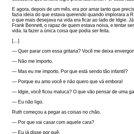
E agora, depois de um mês, era por amar tanto que preci
fazia ideia do que estava querendo quando implorara a R
o que mais desejava na vida era ficar ao lado de Idgie. 
Frank Bennett, o rapaz de quem estava noiva, e tentar s
vida. Ia fazer a única coisa que podia ser feita.
[…]
— Quer parar com essa gritaria? Você me deixa envergonh
— Não me importo.
— Mas eu me importo. Por que está sendo tão infantil?
— Porque eu amo você e não quero que vá embora!
— Idgie, você ficou maluca? O que vão pensar de uma g
— Eu não ligo.
Ruth começou a pegar as coisas no chão.
— Por que vai casar com aquele cara?
— Eu já disse por quê.