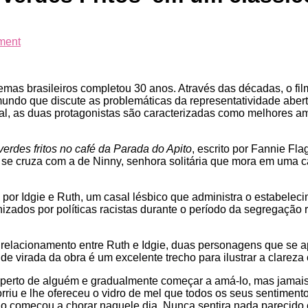
on
ment
O
que
transformou
mas brasileiros completou 30 anos. Através das décadas, o film
‘Tomates
undo que discute as problemáticas da representatividade abert
Verdes
 as duas protagonistas são caracterizadas como melhores amigas
Fritos’
em
um
erdes fritos no café da Parada do Apito
, escrito por Fannie Fl
clássico
e cruza com a de Ninny, senhora solitária que mora em uma ca
LGBTQ+?
por Idgie e Ruth, um casal lésbico que administra o estabelec
ados por políticas racistas durante o período da segregação 
 relacionamento entre Ruth e Idgie, duas personagens que se a
e virada da obra é um excelente trecho para ilustrar a clareza
perto de alguém e gradualmente começar a amá-lo, mas jamais
riu e lhe ofereceu o vidro de mel que todos os seus sentimentos
começou a chorar naquele dia. Nunca sentira nada parecido e ti