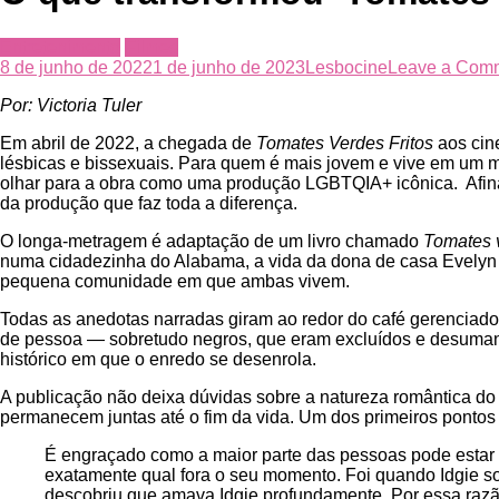
Entretenimento
Filmes
8 de junho de 2022
1 de junho de 2023
Lesbocine
Leave a Com
Por: Victoria Tuler
Em abril de 2022, a chegada de
Tomates Verdes Fritos
aos cine
lésbicas e bissexuais. Para quem é mais jovem e vive em um m
olhar para a obra como uma produção LGBTQIA+ icônica. Afinal,
da produção que faz toda a diferença.
O longa-metragem é adaptação de um livro chamado
Tomates v
numa cidadezinha do Alabama, a vida da dona de casa Evelyn s
pequena comunidade em que ambas vivem.
Todas as anedotas narradas giram ao redor do café gerenciado 
de pessoa — sobretudo negros, que eram excluídos e desumaniz
histórico em que o enredo se desenrola.
A publicação não deixa dúvidas sobre a natureza romântica do
permanecem juntas até o fim da vida. Um dos primeiros pontos d
É engraçado como a maior parte das pessoas pode estar 
exatamente qual fora o seu momento. Foi quando Idgie sor
descobriu que amava Idgie profundamente. Por essa razão 