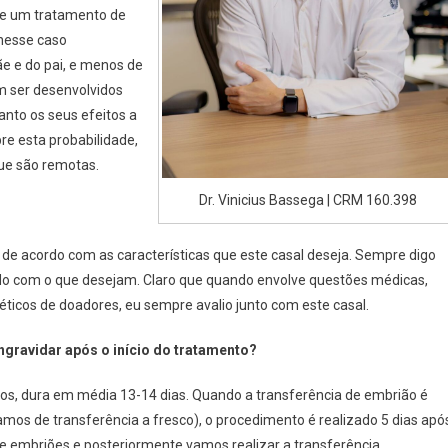
de um tratamento de
 nesse caso
e e do pai, e menos de
m ser desenvolvidos
anto os seus efeitos a
bre esta probabilidade,
que são remotas.
Dr. Vinicius Bassega | CRM 160.398
de acordo com as características que este casal deseja. Sempre digo
ordo com o que desejam. Claro que quando envolve questões médicas,
ticos de doadores, eu sempre avalio junto com este casal.
ravidar após o início do tratamento?
los, dura em média 13-14 dias. Quando a transferência de embrião é
mos de transferência a fresco), o procedimento é realizado 5 dias apó
e embriões e posteriormente vamos realizar a transferência