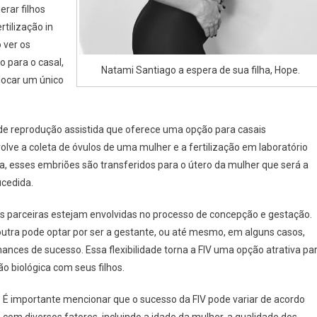
erar filhos
rtilização in
 ver os
 para o casal,
Natami Santiago a espera de sua filha, Hope.
locar um único
o de reprodução assistida que oferece uma opção para casais
olve a coleta de óvulos de uma mulher e a fertilização em laboratório
 esses embriões são transferidos para o útero da mulher que será a
ucedida.
as parceiras estejam envolvidas no processo de concepção e gestação.
utra pode optar por ser a gestante, ou até mesmo, em alguns casos,
ces de sucesso. Essa flexibilidade torna a FIV uma opção atrativa pa
 biológica com seus filhos.
É importante mencionar que o sucesso da FIV pode variar de acordo
com diversos fatores, incluindo a idade da mulher, a qualidade dos