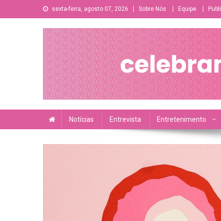
Skip
sexta-feira, agosto 07, 2026
Sobre Nós
Equipe
Publ
to
content
A sua principal fonte de informações e entretenimento l
Notícias
Entrevista
Entretenimento