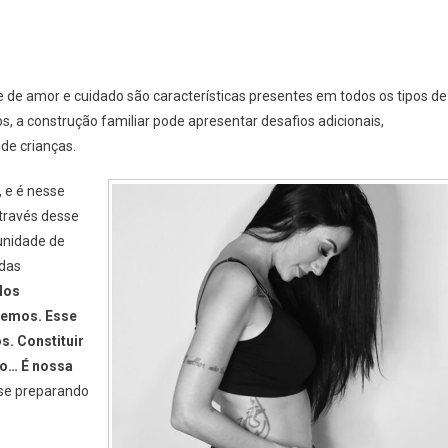
m
versidade
 de amor e cuidado são características presentes em todos os tipos de
iliar:
, a construção familiar pode apresentar desafios adicionais,
de crianças.
tilização
, e é nesse
ro
Através desse
omo
ernativa
unidade de
ra
 das
sais
Nos
moafetivos
cemos. Esse
rmarem
s. Constituir
mílias
ão… É nossa
 se preparando