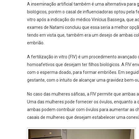
A inseminação artificial também é uma alternativa para g
biológicos, porém o casal de influenciadoras optou pela fe
vitro após a indicação do médico Vinícius Bassega, que ao
exames de Natami concluiu que essa seria a melhor opção
tendo em vista que, também era um desejo de ambas co
embrião.
A fertilização in vitro (FIV) é um procedimento avançad
homoafetivos que desejam ter filhos biológicos. A FIV env
com o esperma doado, para formar embriões. Em seguida,
gestante, com o intuito de alcançar uma gravidez bem-s
No caso das mulheres sáficas, a FIV permite que ambas 
Uma das mulheres pode fornecer os óvulos, enquanto a o
ambas podem contribuir com óvulos para aumentar as chan
casais de mulheres que desejam estabelecer uma conexão