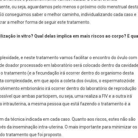
uente, ou seja, aguardamos pelo menos o próximo ciclo menstrual dest
. Só conseguimos saber o melhor caminho, individualizando cada caso e
ar a melhor forma de seguir este tratamento.
rtilização in vitro? Qual delas implica em mais riscos ao corpo? E qua
plexidade, e neste tratamento vamos facilitar o encontro do óvulo com
de doador processado em laboratório será colocado dentro da cavidad
do o tratamento (e a fecundação irá ocorrer dentro do organismo desta
 alta complexidade, em que após a coleta dos óvulos, o espermatozóide
olvimento embrionário irá ocorrer dentro do laboratório de reprodução
sível que ambas participem, ou seja, uma realiza a FIV e a outra irá
ão intrauterina, a mesma pessoa que está fazendo o tratamento é a
da técnica indicada em cada caso. Quanto aos riscos, estes não são
nvés da inseminação intra-uterina. O mais importante para minimizar os
o tratamento que foi proposto.