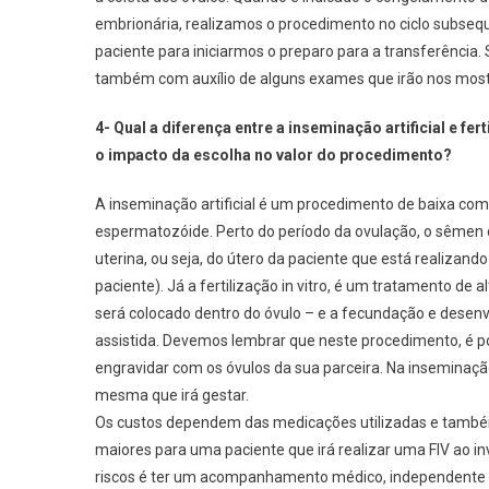
embrionária, realizamos o procedimento no ciclo subseq
paciente para iniciarmos o preparo para a transferência
também com auxílio de alguns exames que irão nos mostr
4- Qual a diferença entre a inseminação artificial e fe
o impacto da escolha no valor do procedimento?
A inseminação artificial é um procedimento de baixa com
espermatozóide. Perto do período da ovulação, o sêmen 
uterina, ou seja, do útero da paciente que está realizan
paciente). Já a fertilização in vitro, é um tratamento de
será colocado dentro do óvulo – e a fecundação e desenv
assistida. Devemos lembrar que neste procedimento, é pos
engravidar com os óvulos da sua parceira. Na inseminaç
mesma que irá gestar.
Os custos dependem das medicações utilizadas e também 
maiores para uma paciente que irá realizar uma FIV ao i
riscos é ter um acompanhamento médico, independente d