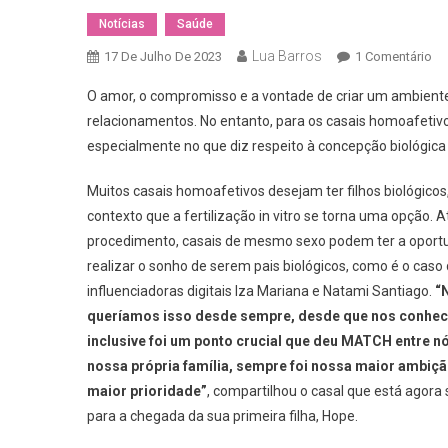
Notícias
Saúde
Lua Barros
E
17 De Julho De 2023
1 Comentário
Di
O amor, o compromisso e a vontade de criar um ambiente
Fam
relacionamentos. No entanto, para os casais homoafetivos
A
especialmente no que diz respeito à concepção biológica 
Fer
In
Muitos casais homoafetivos desejam ter filhos biológicos
Vit
contexto que a fertilização in vitro se torna uma opção. 
C
Alt
procedimento, casais de mesmo sexo podem ter a oport
Pa
realizar o sonho de serem pais biológicos, como é o caso
Ca
influenciadoras digitais Iza Mariana e Natami Santiago.
“
Ho
queríamos isso desde sempre, desde que nos conhe
Fo
inclusive foi um ponto crucial que deu MATCH entre nó
Fa
nossa própria família, sempre foi nossa maior ambiç
maior prioridade”
, compartilhou o casal que está agora
para a chegada da sua primeira filha, Hope.