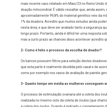
mais recente caso relatado em Maio/23 no Reino Unido 
doação mitocondrial. É válido ressaltar que, ainda assim,
aproximadamente 99,8% do material genético veio da mã
1% da doadora. Acredito que muitos estudos ainda pode
nesta área, e que deve ser avaliado tanto a segurança qu
longo prazo. Portanto, ainda é difícil ter uma resposta so
mas a curto prazo as chances disso acontecer acredito 
2- Como é feito o processo da escolha de doador?
Os bancos possuem filtros para seleção destes doadores 
que esta parte é realmente decidida pelo casal e de ac
como por exemplo nos casos de avaliação de painéis gené
3- Quanto tempo em média as mulheres conseguem eng
O processo de estimulação ovariana até a coleta dos óvu
realizada no mesmo ciclo da coleta de óvulos (que chama
a coleta dos óvulos. Quando é indicado o congelamento d