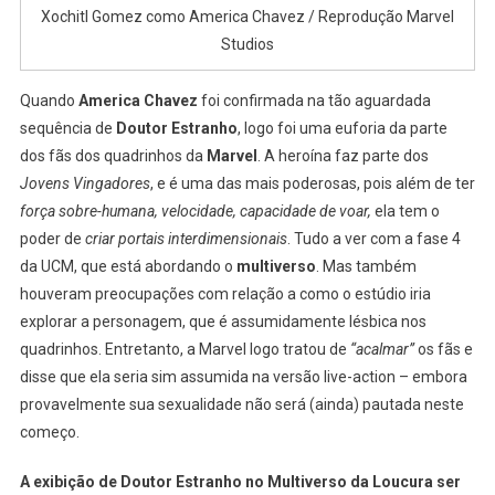
Motivo
Xochitl Gomez como America Chavez / Reprodução Marvel
Seria
Studios
A
Inclusão
Quando
America Chavez
foi confirmada na tão aguardada
De
sequência de
Doutor Estranho
, logo foi uma euforia da parte
America
dos fãs dos quadrinhos da
Marvel
. A heroína faz parte dos
Chavez
Jovens Vingadores
, e é uma das mais poderosas, pois além de ter
No
força sobre-humana, velocidade, capacidade de voar,
ela tem o
UCM,
Que
poder de
criar portais interdimensionais
. Tudo a ver com a fase 4
É
da UCM, que está abordando o
multiverso
. Mas também
Lésbica
houveram preocupações com relação a como o estúdio iria
explorar a personagem, que é assumidamente lésbica nos
quadrinhos.
Entretanto, a Marvel logo tratou de
“acalmar”
os fãs e
disse que ela seria sim assumida na versão live-action – embora
provavelmente sua sexualidade não será (ainda) pautada neste
começo.
A exibição de Doutor Estranho no Multiverso da Loucura ser