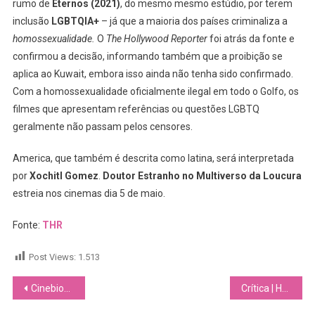
rumo de
Eternos (2021)
, do mesmo mesmo estúdio, por terem
inclusão
LGBTQIA+
– já que a maioria dos países criminaliza a
homossexualidade.
O
The Hollywood Reporter
foi atrás da fonte e
confirmou a decisão, informando também que
a proibição se
aplica ao Kuwait, embora isso ainda não tenha sido confirmado.
Com a homossexualidade oficialmente ilegal em todo o Golfo, os
filmes que apresentam referências ou questões LGBTQ
geralmente não passam pelos censores.
America, que também é descrita como latina, será interpretada
por
Xochitl Gomez
.
Doutor Estranho no Multiverso da Loucura
estreia nos cinemas dia 5 de maio.
Fonte:
THR
Post Views:
1.513
Navegação
Cinebiografia sobre a história de Marta está em desenvolvimento
Crítica | Heartstopper: apresenta temas ligados à vivência LGBTQ+ por uma lente sensível