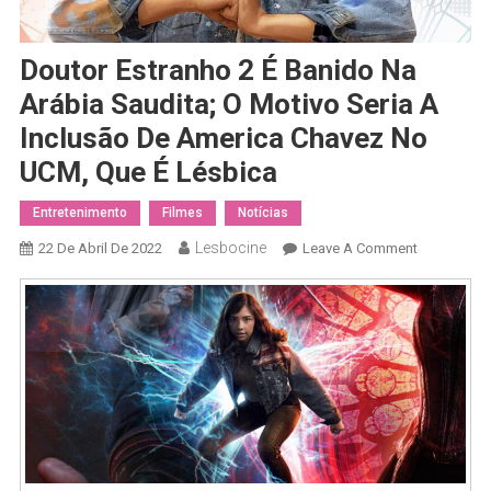
Doutor Estranho 2 É Banido Na
Arábia Saudita; O Motivo Seria A
Inclusão De America Chavez No
UCM, Que É Lésbica
Entretenimento
Filmes
Notícias
Lesbocine
On
22 De Abril De 2022
Leave A Comment
Doutor
Estranho
2
É
Banido
Na
Arábia
Saudita;
O