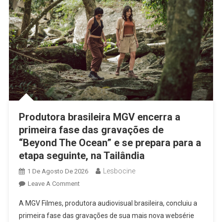
Produtora brasileira MGV encerra a
primeira fase das gravações de
“Beyond The Ocean” e se prepara para a
etapa seguinte, na Tailândia
Lesbocine
1 De Agosto De 2026
On
Leave A Comment
Produtora
A MGV Filmes, produtora audiovisual brasileira, concluiu a
Brasileira
primeira fase das gravações de sua mais nova websérie
MGV