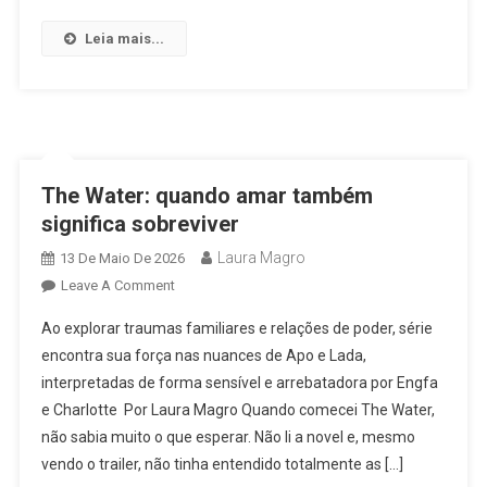
Destruiu?
A
Leia mais...
Dualidade
Emocional
De
Broken
(Of)
Love
The Water: quando amar também
significa sobreviver
Laura Magro
13 De Maio De 2026
On
Leave A Comment
The
Ao explorar traumas familiares e relações de poder, série
Water:
encontra sua força nas nuances de Apo e Lada,
Quando
interpretadas de forma sensível e arrebatadora por Engfa
Amar
e Charlotte Por Laura Magro Quando comecei The Water,
Também
Significa
não sabia muito o que esperar. Não li a novel e, mesmo
Sobreviver
vendo o trailer, não tinha entendido totalmente as […]