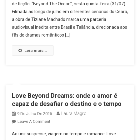
de ficção, “Beyond The Ocean”, nesta quinta-feira (31/07).
Encerra
Filmada ao longo de julho em diferentes cenários do Ceará,
A
Primeira
a obra de Tiziane Machado marca uma parceria
Fase
audiovisual inédita entre Brasil e Tailândia, direcionada aos
Das
fãs de dramas românticos […]
Gravações
De
Leia mais...
“Beyond
The
Ocean”
E
Se
Prepara
Love Beyond Dreams: onde o amor é
Para
capaz de desafiar o destino e o tempo
A
Etapa
Laura Magro
9 De Julho De 2026
Seguinte,
On
Leave A Comment
Na
Love
Ao unir suspense, viagem no tempo e romance, Love
Tailândia
Beyond