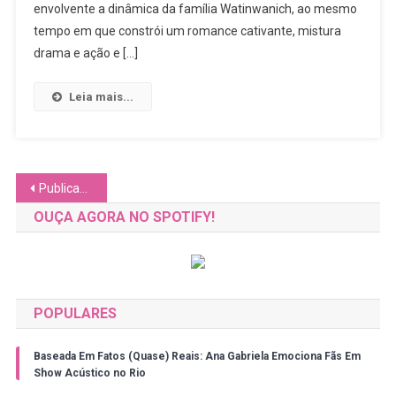
Real:
envolvente a dinâmica da família Watinwanich, ao mesmo
The
tempo em que constrói um romance cativante, mistura
Earth
drama e ação e […]
Encanta
Pelo
Leia mais...
Casal,
Ainda
Que
Se
Navegação
Publicações mais antigas
Perca
No
por
OUÇA AGORA NO SPOTIFY!
Final
posts
POPULARES
Baseada Em Fatos (Quase) Reais: Ana Gabriela Emociona Fãs Em
Show Acústico no Rio