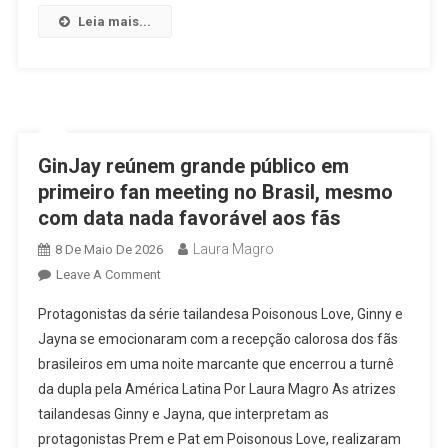
Leia mais...
GinJay reúnem grande público em
primeiro fan meeting no Brasil, mesmo
com data nada favorável aos fãs
Laura Magro
8 De Maio De 2026
On
Leave A Comment
GinJay
Protagonistas da série tailandesa Poisonous Love, Ginny e
Reúnem
Jayna se emocionaram com a recepção calorosa dos fãs
Grande
brasileiros em uma noite marcante que encerrou a turnê
Público
da dupla pela América Latina Por Laura Magro As atrizes
Em
Primeiro
tailandesas Ginny e Jayna, que interpretam as
Fan
protagonistas Prem e Pat em Poisonous Love, realizaram