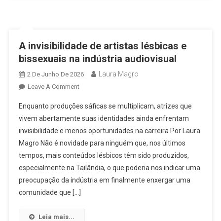
Diretora
Em
Exclusiva
A invisibilidade de artistas lésbicas e
Ao
Lesbocine
bissexuais na indústria audiovisual
Laura Magro
2 De Junho De 2026
On
Leave A Comment
A
Enquanto produções sáficas se multiplicam, atrizes que
Invisibilidade
vivem abertamente suas identidades ainda enfrentam
De
invisibilidade e menos oportunidades na carreira Por Laura
Artistas
Magro Não é novidade para ninguém que, nos últimos
Lésbicas
E
tempos, mais conteúdos lésbicos têm sido produzidos,
Bissexuais
especialmente na Tailândia, o que poderia nos indicar uma
Na
preocupação da indústria em finalmente enxergar uma
Indústria
comunidade que […]
Audiovisual
Leia mais...