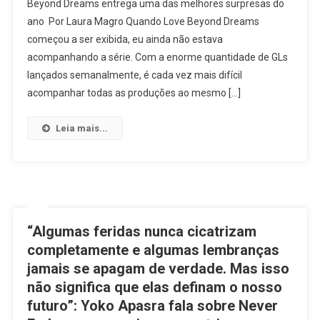
Beyond Dreams entrega uma das melhores surpresas do
Dreams:
ano Por Laura Magro Quando Love Beyond Dreams
Onde
começou a ser exibida, eu ainda não estava
O
Amor
acompanhando a série. Com a enorme quantidade de GLs
É
lançados semanalmente, é cada vez mais difícil
Capaz
acompanhar todas as produções ao mesmo […]
De
Desafiar
Leia mais...
O
Destino
E
O
Tempo
“Algumas feridas nunca cicatrizam
completamente e algumas lembranças
jamais se apagam de verdade. Mas isso
não significa que elas definam o nosso
futuro”: Yoko Apasra fala sobre Never