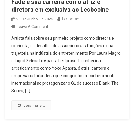
Fade e sua carreira como atriz e
diretora em exclusiva ao Lesbocine
Lesbocine
23 De Junho De 2026
On
Leave A Comment
“Algumas
Artista fala sobre seu primeiro projeto como diretora e
Feridas
roteirista, os desafios de assumir novas funções e sua
Nunca
trajetória na indústria do entretenimento Por Laura Magro
Cicatrizam
e Ingrid Zelinschi Apasra Lertprasert, conhecida
Completamente
E
artisticamente como Yoko Apasra, é atriz, cantora e
Algumas
empresária tailandesa que conquistou reconhecimento
Lembranças
internacional ao protagonizar o GL de sucesso Blank: The
Jamais
Series, […]
Se
Apagam
Leia mais...
De
Verdade.
Mas
Isso