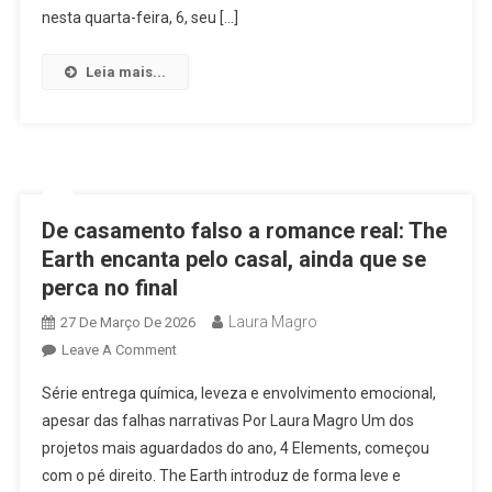
Meeting
nesta quarta-feira, 6, seu […]
No
Brasil,
Leia mais...
Mesmo
Com
Data
Nada
Favorável
Aos
De casamento falso a romance real: The
Fãs
Earth encanta pelo casal, ainda que se
perca no final
Laura Magro
27 De Março De 2026
On
Leave A Comment
De
Série entrega química, leveza e envolvimento emocional,
Casamento
apesar das falhas narrativas Por Laura Magro Um dos
Falso
projetos mais aguardados do ano, 4 Elements, começou
A
com o pé direito. The Earth introduz de forma leve e
Romance