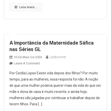
Leia mais...
A Importância da Maternidade Sáfica
nas Séries GL
Lesbocine
10 De Maio De 2026
On
Leave A Comment
A
Por Cecília Lopes Existe vida depois dos filhos? Por muito
Importância
tempo, para as mulheres, essa resposta foi não. A noção
Da
de que uma mulher poderia querer mais da vida do que ser
Maternidade
mãe e dona de casa é muito recente, e ainda hoje,
Sáfica
Nas
mulheres são julgadas por continuar a trabalhar depois de
Séries
terem filhos. Para […]
GL