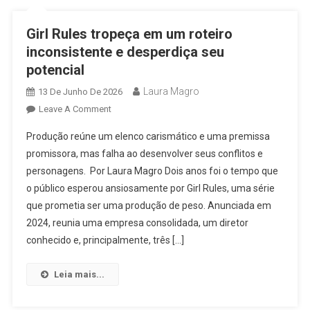
Não
Significa
Girl Rules tropeça em um roteiro
Que
inconsistente e desperdiça seu
Elas
potencial
Definam
O
Laura Magro
13 De Junho De 2026
Nosso
On
Leave A Comment
Futuro”:
Girl
Yoko
Produção reúne um elenco carismático e uma premissa
Rules
Apasra
promissora, mas falha ao desenvolver seus conflitos e
Tropeça
Fala
personagens. Por Laura Magro Dois anos foi o tempo que
Em
Sobre
o público esperou ansiosamente por Girl Rules, uma série
Um
Never
Roteiro
que prometia ser uma produção de peso. Anunciada em
Fade
Inconsistente
2024, reunia uma empresa consolidada, um diretor
E
E
conhecido e, principalmente, três […]
Sua
Desperdiça
Carreira
Seu
Leia mais...
Como
Potencial
Atriz
E