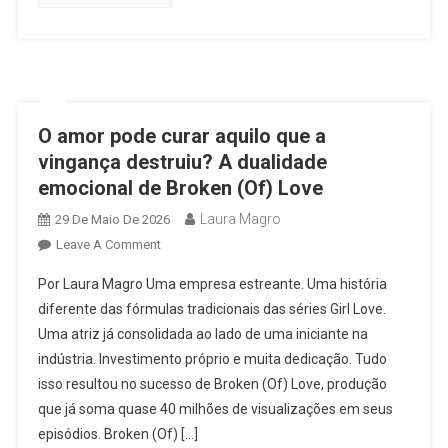
O amor pode curar aquilo que a
vingança destruiu? A dualidade
emocional de Broken (Of) Love
Laura Magro
29 De Maio De 2026
On
Leave A Comment
O
Por Laura Magro Uma empresa estreante. Uma história
Amor
diferente das fórmulas tradicionais das séries Girl Love.
Pode
Uma atriz já consolidada ao lado de uma iniciante na
Curar
indústria. Investimento próprio e muita dedicação. Tudo
Aquilo
Que
isso resultou no sucesso de Broken (Of) Love, produção
A
que já soma quase 40 milhões de visualizações em seus
Vingança
episódios. Broken (Of) […]