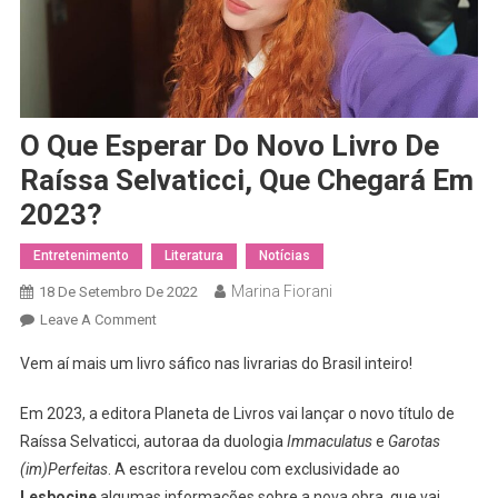
O Que Esperar Do Novo Livro De
Raíssa Selvaticci, Que Chegará Em
2023?
Entretenimento
Literatura
Notícias
Marina Fiorani
18 De Setembro De 2022
On
Leave A Comment
O
Vem aí mais um livro sáfico nas livrarias do Brasil inteiro!
Que
Esperar
Em 2023, a editora Planeta de Livros vai lançar o novo título de
Do
Raíssa Selvaticci, autoraa da duologia
Immaculatus
e
Garotas
Novo
(im)Perfeitas
. A escritora revelou com exclusividade ao
Livro
Lesbocine
algumas informações sobre a nova obra, que vai
De