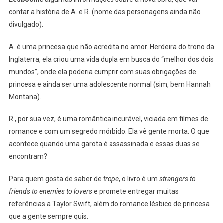
Raíssa
contar a história de A. e R. (nome das personagens ainda não
Selvaticci,
divulgado).
Que
Chegará
A. é uma princesa que não acredita no amor. Herdeira do trono da
Em
Inglaterra, ela criou uma vida dupla em busca do “melhor dos dois
2023?
mundos”, onde ela poderia cumprir com suas obrigações de
princesa e ainda ser uma adolescente normal (sim, bem Hannah
Montana).
R., por sua vez, é uma romântica incurável, viciada em filmes de
romance e com um segredo mórbido: Ela vê gente morta. O que
acontece quando uma garota é assassinada e essas duas se
encontram?
Para quem gosta de saber de
trope
, o livro é um
strangers to
friends to enemies to lovers
e promete entregar muitas
referências a Taylor Swift, além do romance lésbico de princesa
que a gente sempre quis.