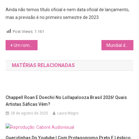
Ainda não temos título oficial e nem data oficial de lançamento,
mas a previsão é no primeiro semestre de 2023.
Post Views:
1.161
Navegação
Um romance entre uma mercenária e uma vampira: o que poderia dar errado? – Resenha do livro “Heartstaker”
Mundial de Vôlei Feminino 2022, fique por dentro de tudo
de
MATÉRIAS RELACIONADAS
Post
Chappell Roan E Doechii No Lollapalooza Brasil 2026! Quais
Artistas Sáficas Vêm?
28 de agosto de 2025
Laura Magro
Queridinhas Do Youtube | Com Protagonismo Preto E Lésbico,