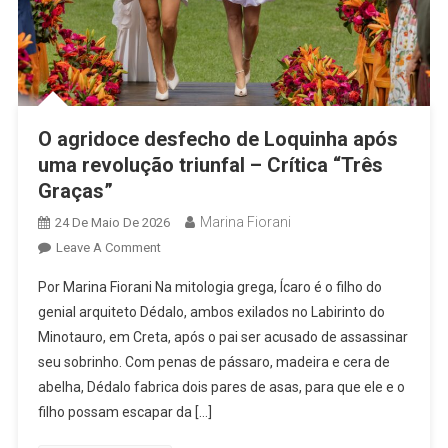
Patrocínios
Em
Ano
De
Eleições
Presidenciais
O agridoce desfecho de Loquinha após
uma revolução triunfal – Crítica “Três
Graças”
Marina Fiorani
24 De Maio De 2026
On
Leave A Comment
O
Por Marina Fiorani Na mitologia grega, Ícaro é o filho do
Agridoce
genial arquiteto Dédalo, ambos exilados no Labirinto do
Desfecho
Minotauro, em Creta, após o pai ser acusado de assassinar
De
seu sobrinho. Com penas de pássaro, madeira e cera de
Loquinha
Após
abelha, Dédalo fabrica dois pares de asas, para que ele e o
Uma
filho possam escapar da […]
Revolução