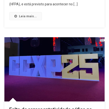
Oficial
(HFPA), e está previsto para acontecer no […]
Do
Globo
Leia mais...
De
Ouro
Na
Cidade,
Em
2026