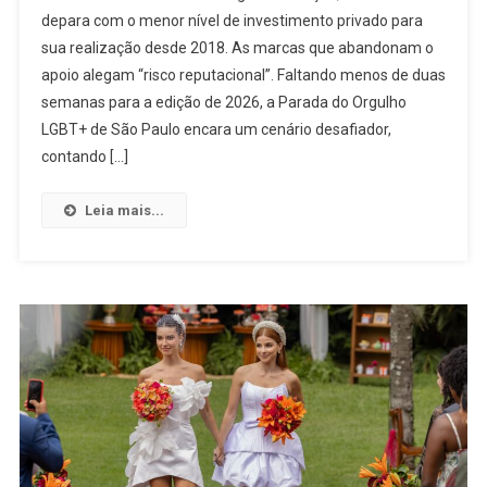
depara com o menor nível de investimento privado para
Orgulho
sua realização desde 2018. As marcas que abandonam o
LGBTQIAPN+
apoio alegam “risco reputacional”. Faltando menos de duas
De
São
semanas para a edição de 2026, a Parada do Orgulho
Paulo,
LGBT+ de São Paulo encara um cenário desafiador,
Maior
contando […]
Manifestação
Da
Leia mais...
Comunidade
Do
Mundo,
Enfrenta
Redução
De
60%
Em
Seu
Volume
De