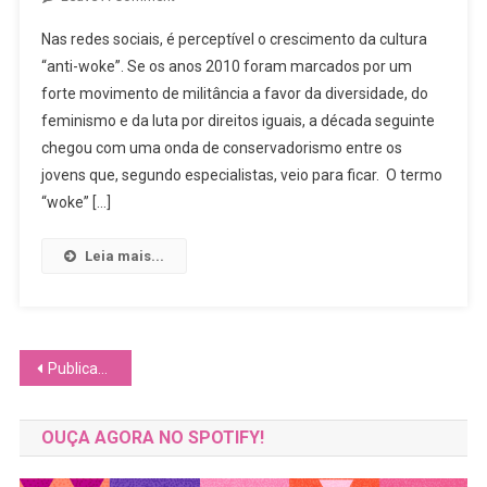
O
Nas redes sociais, é perceptível o crescimento da cultura
Que
“anti-woke”. Se os anos 2010 foram marcados por um
A
forte movimento de militância a favor da diversidade, do
Nova
feminismo e da luta por direitos iguais, a década seguinte
Onda
De
chegou com uma onda de conservadorismo entre os
Conservadorismo
jovens que, segundo especialistas, veio para ficar. O termo
Entre
“woke” […]
Os
Jovens
Leia mais...
Representa
Para
A
Inclusão
Navegação
Publicações mais antigas
E
A
por
Diversidade?
OUÇA AGORA NO SPOTIFY!
posts