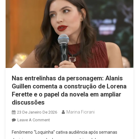
E
Definitivo
Nas entrelinhas da personagem: Alanis
Guillen comenta a construção de Lorena
Ferette e o papel da novela em ampliar
discussões
Marina Fiorani
23 De Janeiro De 2026
On
Leave A Comment
Nas
Fenômeno “Loquinha” cativa audiência após semanas
Entrelinhas