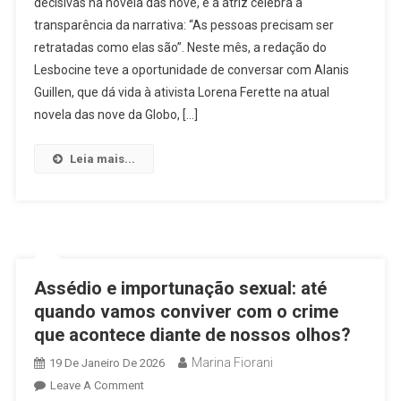
decisivas na novela das nove, e a atriz celebra a
Da
transparência da narrativa: “As pessoas precisam ser
Personagem:
retratadas como elas são”. Neste mês, a redação do
Alanis
Guillen
Lesbocine teve a oportunidade de conversar com Alanis
Comenta
Guillen, que dá vida à ativista Lorena Ferette na atual
A
novela das nove da Globo, […]
Construção
De
Leia mais...
Lorena
Ferette
E
O
Papel
Da
Assédio e importunação sexual: até
Novela
quando vamos conviver com o crime
Em
que acontece diante de nossos olhos?
Ampliar
Discussões
Marina Fiorani
19 De Janeiro De 2026
On
Leave A Comment