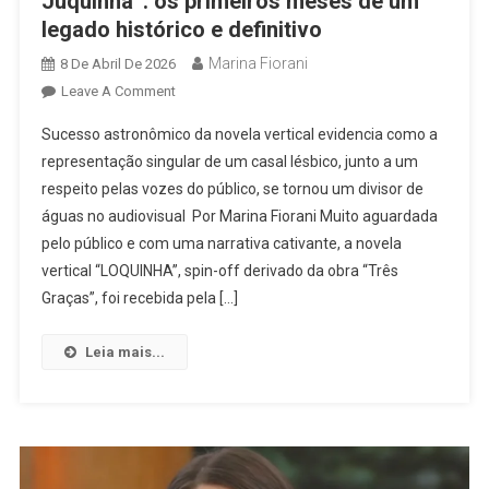
Juquinha”: os primeiros meses de um
legado histórico e definitivo
Marina Fiorani
8 De Abril De 2026
On
Leave A Comment
Um
Sucesso astronômico da novela vertical evidencia como a
“antes
representação singular de um casal lésbico, junto a um
E
respeito pelas vozes do público, se tornou um divisor de
Depois
águas no audiovisual Por Marina Fiorani Muito aguardada
De
Lorena
pelo público e com uma narrativa cativante, a novela
E
vertical “LOQUINHA”, spin-off derivado da obra “Três
Juquinha”:
Graças”, foi recebida pela […]
Os
Primeiros
Leia mais...
Meses
De
Um
Legado
Histórico