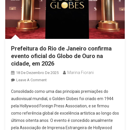
Prefeitura do Rio de Janeiro confirma
evento oficial do Globo de Ouro na
cidade, em 2026
Marina Fiorani
18 De Dezembro De 2025
On
Leave A Comment
Prefeitura
Consolidado como uma das principais premiações do
Do
audiovisual mundial, o Golden Globes foi criado em 1944
Rio
pela Hollywood Foreign Press Association, e se firmou
De
como referência global de excelência artística ao longo dos
Janeiro
Confirma
últimos oitenta anos. O evento é concedido anualmente
Evento
pela Associação de Imprensa Estrangeira de Hollywood