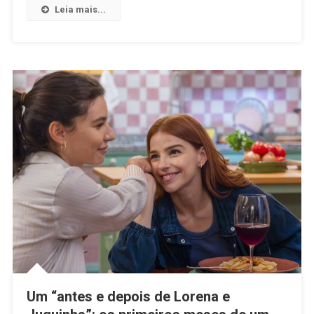
Triunfal
Leia mais...
–
Crítica
“Três
Graças”
Um “antes e depois de Lorena e