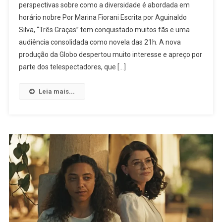
perspectivas sobre como a diversidade é abordada em
E
horário nobre Por Marina Fiorani Escrita por Aguinaldo
As
Silva, “Três Graças” tem conquistado muitos fãs e uma
Perspectivas
Para
audiência consolidada como novela das 21h. A nova
A
produção da Globo despertou muito interesse e apreço por
Representatividade
parte dos telespectadores, que […]
Lésbica
Na
Leia mais...
Novela
Das
21h