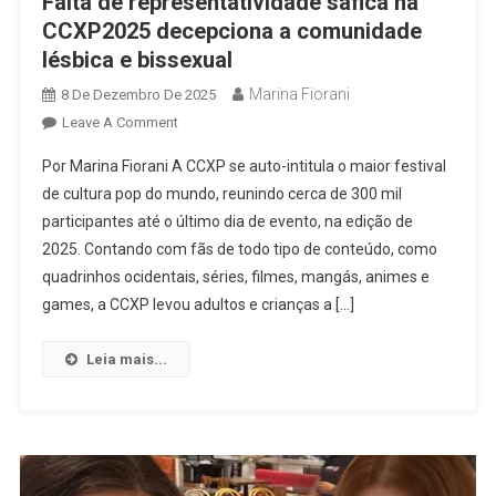
Falta de representatividade sáfica na
CCXP2025 decepciona a comunidade
lésbica e bissexual
Marina Fiorani
8 De Dezembro De 2025
On
Leave A Comment
Falta
Por Marina Fiorani A CCXP se auto-intitula o maior festival
De
de cultura pop do mundo, reunindo cerca de 300 mil
Representatividade
participantes até o último dia de evento, na edição de
Sáfica
2025. Contando com fãs de todo tipo de conteúdo, como
Na
CCXP2025
quadrinhos ocidentais, séries, filmes, mangás, animes e
Decepciona
games, a CCXP levou adultos e crianças a […]
A
Comunidade
Leia mais...
Lésbica
E
Bissexual