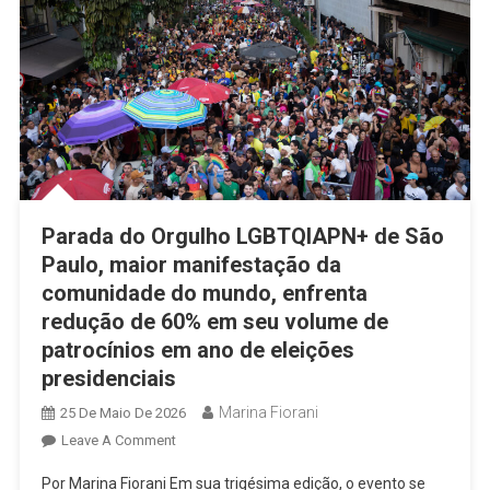
Parada do Orgulho LGBTQIAPN+ de São
Paulo, maior manifestação da
comunidade do mundo, enfrenta
redução de 60% em seu volume de
patrocínios em ano de eleições
presidenciais
Marina Fiorani
25 De Maio De 2026
On
Leave A Comment
Parada
Por Marina Fiorani Em sua trigésima edição, o evento se
Do