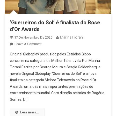
‘Guerreiros do Sol’ é finalista do Rose
d’Or Awards
Marina Fiorani
17 De Novembro De 2025
On
Leave A Comment
‘Guerreiros
Original Globoplay produzido pelos Estúdios Globo
Do
concorre na categoria de Melhor Telenovela Por Marina
Sol’
Fiorani Escrita por George Moura e Sergio Goldenberg, a
É
novela Original Globoplay “Guerreiros do Sol” é a nova
Finalista
Do
finalista na categoria Melhor Telenovela no Rose d’Or
Rose
Awards, uma das mais importantes premiações do
D’Or
entretenimento mundial. Com direção artística de Rogério
Awards
Gomes, […]
Leia mais...