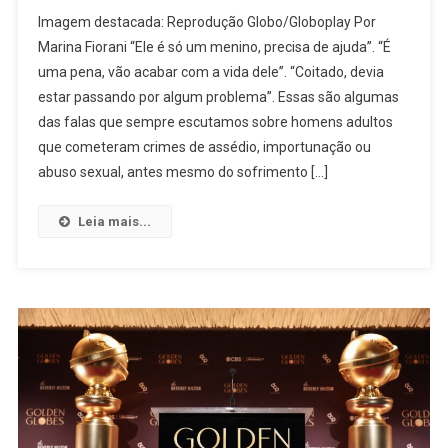
Assédio
Imagem destacada: Reprodução Globo/Globoplay Por
E
Marina Fiorani “Ele é só um menino, precisa de ajuda”. “É
Importunação
uma pena, vão acabar com a vida dele”. “Coitado, devia
Sexual:
estar passando por algum problema”. Essas são algumas
Até
Quando
das falas que sempre escutamos sobre homens adultos
Vamos
que cometeram crimes de assédio, importunação ou
Conviver
abuso sexual, antes mesmo do sofrimento […]
Com
O
Leia mais...
Crime
Que
Acontece
Diante
De
Nossos
Olhos?