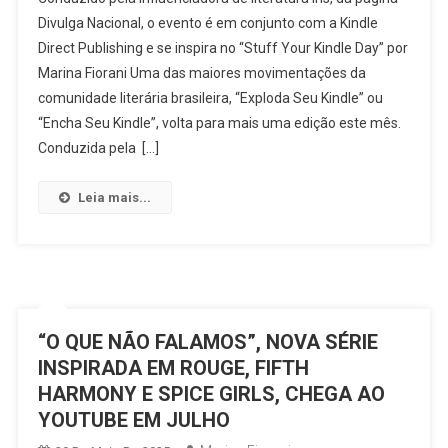
Literário
Divulga Nacional, o evento é em conjunto com a Kindle
“Exploda
Direct Publishing e se inspira no “Stuff Your Kindle Day” por
Seu
Marina Fiorani Uma das maiores movimentações da
Kindle”
Acontece
comunidade literária brasileira, “Exploda Seu Kindle” ou
No
“Encha Seu Kindle”, volta para mais uma edição este mês.
Final
Conduzida pela […]
De
Agosto
Leia mais...
Em
Parceria
Com
A
Amazon
“O QUE NÃO FALAMOS”, NOVA SÉRIE
INSPIRADA EM ROUGE, FIFTH
HARMONY E SPICE GIRLS, CHEGA AO
YOUTUBE EM JULHO