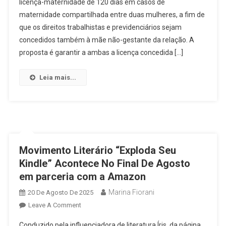
licença-maternidade de 120 dias em casos de
Projeto
maternidade compartilhada entre duas mulheres, a fim de
De
Lei
que os direitos trabalhistas e previdenciários sejam
Que
concedidos também à mãe não-gestante da relação. A
Garante
proposta é garantir a ambas a licença concedida […]
Dupla
Licença-
Leia mais...
Maternidade
Para
Casais
De
Mulheres
Movimento Literário “Exploda Seu
Kindle” Acontece No Final De Agosto
em parceria com a Amazon
Marina Fiorani
20 De Agosto De 2025
On
Leave A Comment
Movimento
Conduzido pela influenciadora de literatura Íris, da página