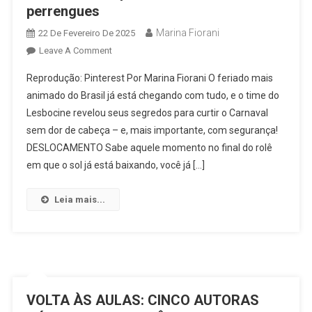
perrengues
JULHO
Marina Fiorani
22 De Fevereiro De 2025
On
Leave A Comment
CARNAVAL
Reprodução: Pinterest Por Marina Fiorani O feriado mais
SEM
animado do Brasil já está chegando com tudo, e o time do
B.O.:
Lesbocine revelou seus segredos para curtir o Carnaval
Dicas
sem dor de cabeça – e, mais importante, com segurança!
De
Sobrevivência
DESLOCAMENTO Sabe aquele momento no final do rolê
Para
em que o sol já está baixando, você já […]
Curtir
O
Leia mais...
Feriado
Sem
Perrengues
VOLTA ÀS AULAS: CINCO AUTORAS