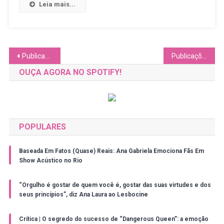
Resenha
Leia mais...
Do
Livro
“Corações
A
Navegação
Publicações mais antigas
Publicações mais novas
Galopes”
por
OUÇA AGORA NO SPOTIFY!
posts
POPULARES
Baseada Em Fatos (Quase) Reais: Ana Gabriela Emociona Fãs Em
Show Acústico no Rio
“Orgulho é gostar de quem você é, gostar das suas virtudes e dos
seus princípios”, diz Ana Laura ao Lesbocine
Crítica | O segredo do sucesso de “Dangerous Queen”: a emoção