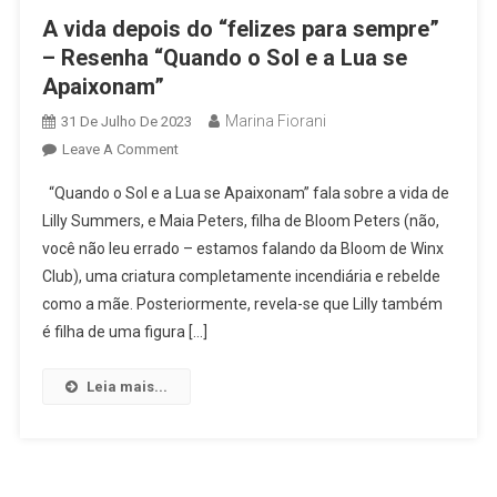
A vida depois do “felizes para sempre”
– Resenha “Quando o Sol e a Lua se
Apaixonam”
Marina Fiorani
31 De Julho De 2023
On
Leave A Comment
A
“Quando o Sol e a Lua se Apaixonam” fala sobre a vida de
Vida
Lilly Summers, e Maia Peters, filha de Bloom Peters (não,
Depois
você não leu errado – estamos falando da Bloom de Winx
Do
Club), uma criatura completamente incendiária e rebelde
“felizes
Para
como a mãe. Posteriormente, revela-se que Lilly também
Sempre”
é filha de uma figura […]
–
Resenha
Leia mais...
“Quando
O
Sol
E