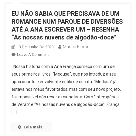
A
Lua
EU NÃO SABIA QUE PRECISAVA DE UM
Se
ROMANCE NUM PARQUE DE DIVERSÕES
Apaixonam”
ATÉ A ANA ESCREVER UM – RESENHA
“As nossas nuvens de algodão-doce”
Marina Fiorani
13 De Junho De 2023
On
Leave A Comment
EU
Nossa história com a Ana França começa com um de
NÃO
seus primeiros livros, “Medusa”, que nos introduz a seu
SABIA
apaixonante e envolvente estilo de escrita. “Medusa” já
QUE
estava nos meus favoritados, mas com seu novo projeto,
PRECISAVA
DE
foi impossível não rever a minha lista. Com “Intempéries
UM
de Verão” e “As nossas nuvens de algodão-doce”, França
ROMANCE
[…]
NUM
PARQUE
Leia mais...
DE