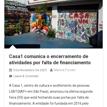
Casa1 comunica o encerramento de
atividades por falta de financiamento
Marina Fiorani
5 De Novembro De 2025
On
Leave A Comment
Casa1
A Casa 1, centro de cultura e acolhimento de pessoas
Comunica
LGBTQIAP+ em São Paulo, anunciou na última segunda-
O
feira (03) que está fechando suas portas por falta de
Encerramento
financiamento. A entidade foi fundada em 2016 pelo
De