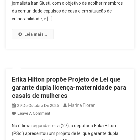
Atividades
jornalista Iran Giusti, com o objetivo de acolher membros
Por
da comunidade expulsos de casa e em situação de
Falta
vulnerabilidade, e […]
De
Financiamento
Leia mais...
Erika Hilton propõe Projeto de Lei que
garante dupla licença-maternidade para
casais de mulheres
Marina Fiorani
29 De Outubro De 2025
On
Leave A Comment
Erika
Na última segunda-feira (27), a deputada Erika Hilton
Hilton
(PSol) apresentou um projeto de lei que garante dupla
Propõe