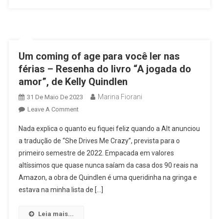
DIVERSÕES
ATÉ
A
ANA
ESCREVER
Um coming of age para você ler nas
UM
férias – Resenha do livro “A jogada do
–
amor”, de Kelly Quindlen
RESENHA
“As
Marina Fiorani
31 De Maio De 2023
Nossas
On
Leave A Comment
Nuvens
Um
De
Nada explica o quanto eu fiquei feliz quando a Alt anunciou
Coming
Algodão-
a tradução de “She Drives Me Crazy”, prevista para o
Of
Doce”
primeiro semestre de 2022. Empacada em valores
Age
altíssimos que quase nunca saíam da casa dos 90 reais na
Para
Você
Amazon, a obra de Quindlen é uma queridinha na gringa e
Ler
estava na minha lista de […]
Nas
Férias
Leia mais...