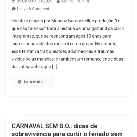
Marina Fiorani
29 De Maio De 2025
On
Leave A Comment
“O
Escrita e dirigida por Mariana Berardinelli, a produção “O
QUE
que não falamos” trará a história de uma girlband de cinco
NÃO
integrantes, que se reencontram após 10 anos para
FALAMOS”,
ingressar na indústria musical como grupo. No entanto,
NOVA
SÉRIE
essa tentativa traz questões adormecidas e traumas
INSPIRADA
vividos pelas meninas, e também um romance entre duas
EM
das integrantes, que […]
ROUGE,
FIFTH
Leia mais...
HARMONY
E
SPICE
GIRLS,
CHEGA
AO
CARNAVAL SEM B.O.: dicas de
YOUTUBE
sobrevivência para curtir o feriado sem
EM