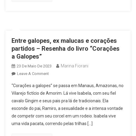
–
Resenha
Do
Livro
“A
Jogada
Entre galopes, ex malucas e corações
Do
partidos – Resenha do livro “Corações
Amor”,
a Galopes”
De
Kelly
Marina Fiorani
23 De Maio De 2023
Quindlen
On
Leave A Comment
Entre
“Corações a galopes” se passa em Manaus, Amazonas, no
Galopes,
Vilarejo fictício de Amorim. Lá vive Isabela, com seu fiel
Ex
cavalo Gingim e seus pais pra lá de tradicionais. Ela
Malucas
esconde do pai, Ramiro, a sexualidade e a intensa vontade
E
Corações
de competir com seu corcel em um rodeio. Isabela vive
Partidos
uma vida pacata, correndo pelas trilhas […]
–