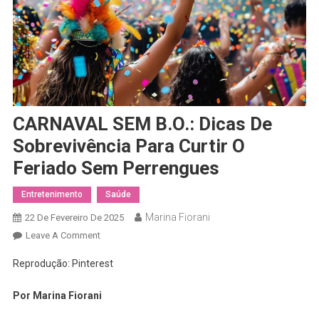
CARNAVAL SEM B.O.: Dicas De
Sobrevivência Para Curtir O
Feriado Sem Perrengues
Entretenimento
Saúde
Marina Fiorani
22 De Fevereiro De 2025
On
Leave A Comment
CARNAVAL
Reprodução: Pinterest
SEM
B.O.:
Por Marina Fiorani
Dicas
De