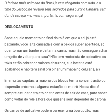
O feriado mais animado do Brasil já está chegando com tudo, e o
Sobrevivência
time do Lesbocine revelou seus segredos para curtir o Carnaval sem
Para
dor de cabeça – e, mais importante, com segurança!
Curtir
O
DESLOCAMENTO
Feriado
Sem
Sabe aquele momento no final do rolê em que o sol já está
Perrengues
baixando, você já tá cansada e com a bexiga super apertada, só
quer tomar um banho e deitar na cama, mas não consegue achar
um jeito de voltar para casa? Não tem motorista de aplicativo, os
táxis estão cobrando valores absurdos, sua bateria está
acabando e não tem sinal pra olhar um mapa no celular. E aí?
Em muitas capitais, a maioria dos blocos tem a concentração ou
dispersão próxima a alguma estação de metrô. Nossa dica é
sempre estudar o trajeto do trio antes de sair de casa, para saber
como voltar do rolê a hora que quiser e sem depender de carona.
Os carros de aplicativo podem parecer uma boa opção, mas