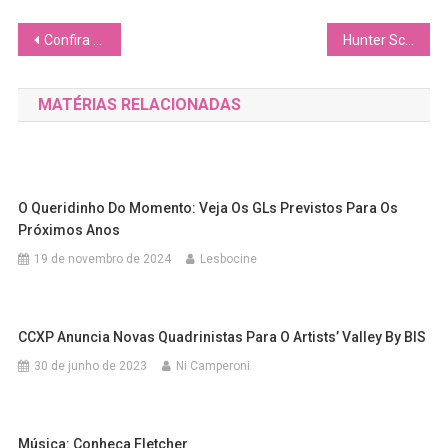
Navegação
Confira os Blocos LGBTQIAPN+ no Carnaval 2025
Hunter Schafer, de “Euphoria”, denuncia o retrocesso que pessoas trans estão vivendo no Governo Trump
de
MATÉRIAS RELACIONADAS
Post
O Queridinho Do Momento: Veja Os GLs Previstos Para Os
Próximos Anos
19 de novembro de 2024
Lesbocine
CCXP Anuncia Novas Quadrinistas Para O Artists’ Valley By BIS
30 de junho de 2023
Ni Camperoni
Música: Conheça Fletcher