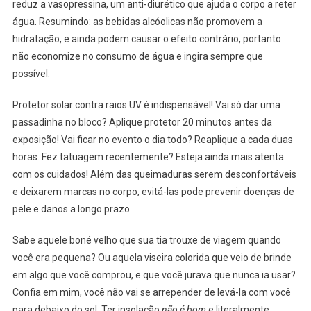
reduz a vasopressina, um anti-diurético que ajuda o corpo a reter
água. Resumindo: as bebidas alcóolicas não promovem a
hidratação, e ainda podem causar o efeito contrário, portanto
não economize no consumo de água e ingira sempre que
possível.
Protetor solar contra raios UV é indispensável! Vai só dar uma
passadinha no bloco? Aplique protetor 20 minutos antes da
exposição! Vai ficar no evento o dia todo? Reaplique a cada duas
horas. Fez tatuagem recentemente? Esteja ainda mais atenta
com os cuidados! Além das queimaduras serem desconfortáveis
e deixarem marcas no corpo, evitá-las pode prevenir doenças de
pele e danos a longo prazo.
Sabe aquele boné velho que sua tia trouxe de viagem quando
você era pequena? Ou aquela viseira colorida que veio de brinde
em algo que você comprou, e que você jurava que nunca ia usar?
Confia em mim, você não vai se arrepender de levá-la com você
para debaixo do sol. Ter insolação
não é bom
e literalmente