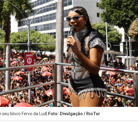
 seu bloco Fervo da Lud|
Foto: Divulgação / RioTur