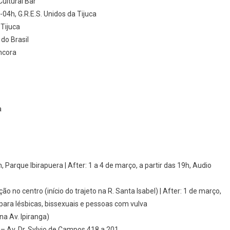
Cultural Bar
4h, G.R.E.S. Unidos da Tijuca
 Tijuca
do Brasil
ncora
a
Parque Ibirapuera | After: 1 a 4 de março, a partir das 19h, Audio
no centro (início do trajeto na R. Santa Isabel) | After: 1 de março,
para lésbicas, bissexuais e pessoas com vulva
na Av. Ipiranga)
– Av. Dr. Sylvio de Campos 418 a 201