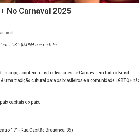
+ No Carnaval 2025
On
Comment
Confira
dade LGBTQIAPN+ cair na folia
Os
Blocos
LGBTQIAPN+
No
 de março, acontecem as festividades de Carnaval em todo o Brasil.
Carnaval
o é uma tradição cultural para os brasileiros e a comunidade LGBTQ+ nã
2025
ais capitais do país:
Teatro 171 (Rua Capitão Bragança, 35)