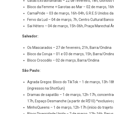
Gatas Extraordinárias – 22 de fevereiro, 18h, Glorioso 
Bloco da Femme + Garotas ao Mar – 02 de março, 16h-0
CarnaPride – 03 de março, 16h-04h, G.R.E.S Unidos da
Fervo da Lud – 04 de março, 7h, Centro Cultural Banco 
Sai Hétero – 04 de março, 15h-06h, Praça Marechal Â
Salvador:
Os Mascarados – 27 de fevereiro, 21h, Barra/Ondina
Bloco da Coruja – 01 e 03 de março, 15h, Barra/Ondin
Bloco Crocodilo – 02 de março, Barra/Ondina
São Paulo:
Agrada Gregos: Bloco do TikTok – 1 de março, 13h-18h, 
(ingressos na ShotGun)
Dramas de sapatão – 1 de março, 12h-17h, concentração 
17h, Espaço Desmanche (a partir de R$10) *exclusivo 
MinhoQueens – 1 de março, 12h-17h (início do trajeto 
Bloco Diversidade Unida – 2 de março, 12h-16h, Perus 