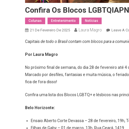
Confira Os Blocos LGBTQIAPN
Colunas
Entretenimento
Notícias
Laura Magro
21 De Fevereiro De 2025
Leave A 
Capitais
de todo o Brasil contam com blocos para a comuni
Por Laura Magro
No próximo final de semana, do dia 28 de fevereiro até 4
Marcado por desfiles, fantasias e muita música, o feriad
fica de fora disso!
Confira uma lista dos Blocos LGBTQ+ e lésbicos nas princip
Belo Horizonte:
Ensaio Aberto Corte Devassa – 28 de fevereiro, 19h, 
Filhas de Gaby – 01 de março, 13h, Rua Ceará, 1419