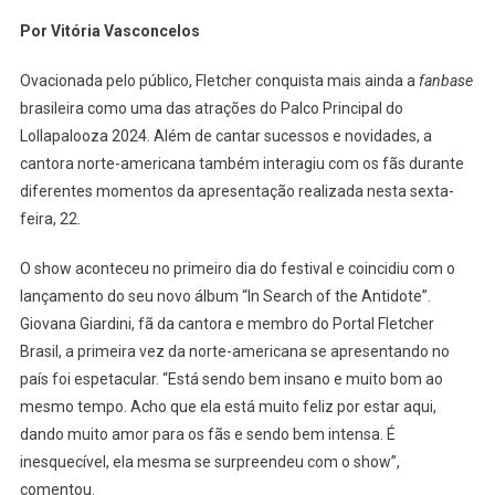
Fãs
Por Vitória Vasconcelos
Em
Diferentes
Ovacionada pelo público, Fletcher conquista mais ainda a
fanbase
Momentos
brasileira como uma das atrações do Palco Principal do
De
Lollapalooza 2024. Além de cantar sucessos e novidades, a
Seu
Show
cantora norte-americana também interagiu com os fãs durante
No
diferentes momentos da apresentação realizada nesta sexta-
Lollapalooza
feira, 22.
O show aconteceu no primeiro dia do festival e coincidiu com o
lançamento do seu novo álbum “In Search of the Antidote”.
Giovana Giardini, fã da cantora e membro do Portal Fletcher
Brasil, a primeira vez da norte-americana se apresentando no
país foi espetacular. “Está sendo bem insano e muito bom ao
mesmo tempo. Acho que ela está muito feliz por estar aqui,
dando muito amor para os fãs e sendo bem intensa. É
inesquecível, ela mesma se surpreendeu com o show”,
comentou.