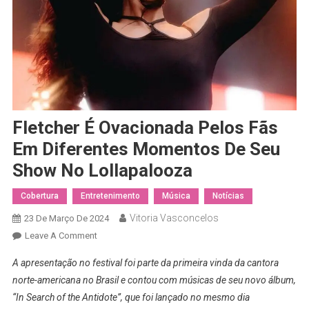
Fletcher É Ovacionada Pelos Fãs
Em Diferentes Momentos De Seu
Show No Lollapalooza
Cobertura
Entretenimento
Música
Notícias
Vitoria Vasconcelos
23 De Março De 2024
On
Leave A Comment
Fletcher
A apresentação no festival foi parte da primeira vinda da cantora
É
norte-americana no Brasil e contou com músicas de seu novo álbum,
Ovacionada
“In Search of the Antidote”, que foi lançado no mesmo dia
Pelos