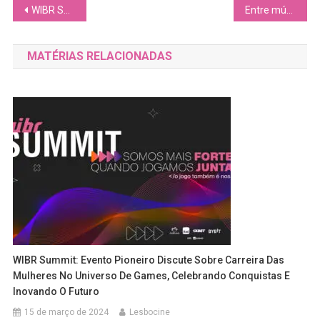
Navegação
WIBR Summit: Evento pioneiro discute sobre carreira das mulheres no universo de games, celebrando conquistas e inovando o futuro
Entre músicas, declarações e carinho, Day Limns conquista fãs no segundo dia do Lolla
de
MATÉRIAS RELACIONADAS
Post
WIBR Summit: Evento Pioneiro Discute Sobre Carreira Das
Mulheres No Universo De Games, Celebrando Conquistas E
Inovando O Futuro
15 de março de 2024
Lesbocine