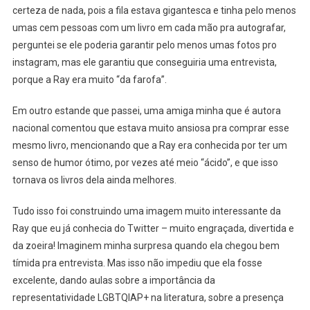
Mindset
certeza de nada, pois a fila estava gigantesca e tinha pelo menos
Da
umas cem pessoas com um livro em cada mão pra autografar,
Representatividade
perguntei se ele poderia garantir pelo menos umas fotos pro
–
instagram, mas ele garantiu que conseguiria uma entrevista,
Resenha
porque a Ray era muito “da farofa”.
Do
Livro
Em outro estande que passei, uma amiga minha que é autora
“As
nacional comentou que estava muito ansiosa pra comprar esse
Vantagens
mesmo livro, mencionando que a Ray era conhecida por ter um
De
senso de humor ótimo, por vezes até meio “ácido”, e que isso
Ser
tornava os livros dela ainda melhores.
Você”
Tudo isso foi construindo uma imagem muito interessante da
Ray que eu já conhecia do Twitter – muito engraçada, divertida e
da zoeira! Imaginem minha surpresa quando ela chegou bem
tímida pra entrevista. Mas isso não impediu que ela fosse
excelente, dando aulas sobre a importância da
representatividade LGBTQIAP+ na literatura, sobre a presença