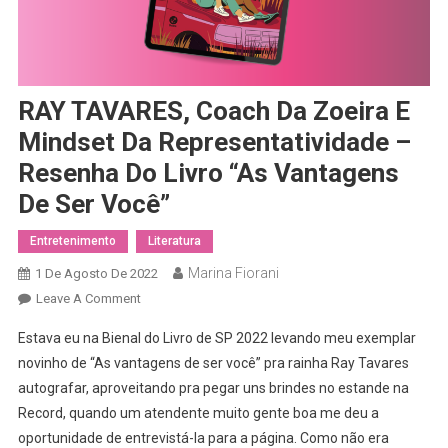
RAY TAVARES, Coach Da Zoeira E
Mindset Da Representatividade –
Resenha Do Livro “As Vantagens
De Ser Você”
Entretenimento
Literatura
Marina Fiorani
1 De Agosto De 2022
On
Leave A Comment
RAY
Estava eu na Bienal do Livro de SP 2022 levando meu exemplar
TAVARES,
novinho de “As vantagens de ser você” pra rainha Ray Tavares
Coach
autografar, aproveitando pra pegar uns brindes no estande na
Da
Record, quando um atendente muito gente boa me deu a
Zoeira
E
oportunidade de entrevistá-la para a página. Como não era