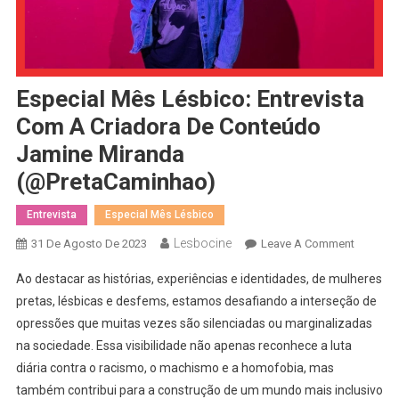
Especial Mês Lésbico: Entrevista
Com A Criadora De Conteúdo
Jamine Miranda
(@PretaCaminhao)
Entrevista
Especial Mês Lésbico
Lesbocine
On
31 De Agosto De 2023
Leave A Comment
Especial
Ao destacar as histórias, experiências e identidades, de mulheres
Mês
pretas, lésbicas e desfems, estamos desafiando a interseção de
Lésbico:
opressões que muitas vezes são silenciadas ou marginalizadas
Entrevist
na sociedade. Essa visibilidade não apenas reconhece a luta
Com
A
diária contra o racismo, o machismo e a homofobia, mas
Criadora
também contribui para a construção de um mundo mais inclusivo