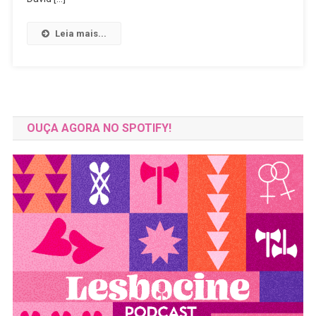
Da
Netflix
Leia mais...
A
Relação
De
Ava
E
Beatrice
OUÇA AGORA NO SPOTIFY!