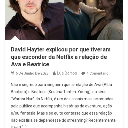
David Hayter explicou por que tiveram
que esconder da Netflix a relação de
Ava e Beatrice
Lua Barros
Em
6 De Junho De 2023
1 Comentário
David
Não é segredo para ninguém que a relação de Ava (Alba
Hayter
Baptista) e Beatrice (Kristina Tonteri-Young), da série
Explicou
“Warrior Nun” da Netflix, é um dos casais mais aclamados
Por
pelo público que acompanha histórias de aventura, ação
Que
Tiveram
e/ou fantasia. Mas e se eu te contasse que essa relação
Que
não existiria se dependesse do streaming? Recentemente,
Esconder
David […]