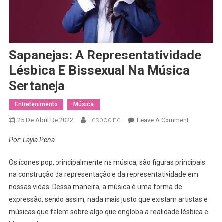
Sapanejas: A Representatividade
Lésbica E Bissexual Na Música
Sertaneja
Entretenimento
Música
Lesbocine
On
25 De Abril De 2022
Leave A Comment
Sapanejas:
Por: Layla Pena
A
Representa
Os ícones pop, principalmente na música, são figuras principais
Lésbica
na construção da representação e da representatividade em
E
nossas vidas. Dessa maneira, a música é uma forma de
Bissexual
expressão, sendo assim, nada mais justo que existam artistas e
Na
Música
músicas que falem sobre algo que engloba a realidade lésbica e