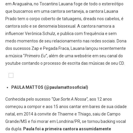
em Araguaína, no Tocantins Lauana foge de todo o estereótipo
que buscamos em uma cantora sertaneja, a cantora Lauana
Prado tem o corpo coberto de tatuagens, dreads nos cabelos, é
cantora solo e se denomeia bissexual. A cantora namora a
influencer Verônica Schulz, e publica com frequência e sem
medo momentos de seu relacionamento nas redes sociais. Dona
dos sucessos Zap e Pegada Fraca, Lauana lançou recentemente
a música “
Primeiro Eu”
, além de uma websérie em seu canal do
youtube contando o processo de escrita das músicas de seu CD.
PAULA MATTOS (@paulamattosoficial)
Conhecida pelo sucesso
“Que Sorte A Nossa”
, aos 12 anos
começou a compor e aos 15 anos cantar em bares de sua cidade
natal, em 2014 à convite de Thaeme e Thiago, saiu de Campo
Grande/MS e foi morar em Londrina/PR, se tornou backing vocal
da dupla.
Paula foi a primeira cantora assumidamente