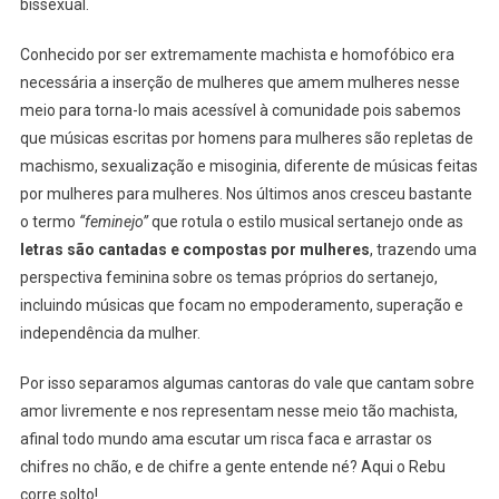
Sertaneja
bissexual.
Conhecido por ser extremamente machista e homofóbico era
necessária a inserção de mulheres que amem mulheres nesse
meio para torna-lo mais acessível à comunidade pois sabemos
que músicas escritas por homens para mulheres são repletas de
machismo, sexualização e misoginia, diferente de músicas feitas
por mulheres para mulheres. Nos últimos anos cresceu bastante
o termo
“feminejo”
que rotula o estilo musical sertanejo onde as
letras são cantadas e compostas por mulheres
, trazendo uma
perspectiva feminina sobre os temas próprios do sertanejo,
incluindo músicas que focam no empoderamento, superação e
independência da mulher.
Por isso separamos algumas cantoras do vale que cantam sobre
amor livremente e nos representam nesse meio tão machista,
afinal todo mundo ama escutar um risca faca e arrastar os
chifres no chão, e de chifre a gente entende né? Aqui o Rebu
corre solto!