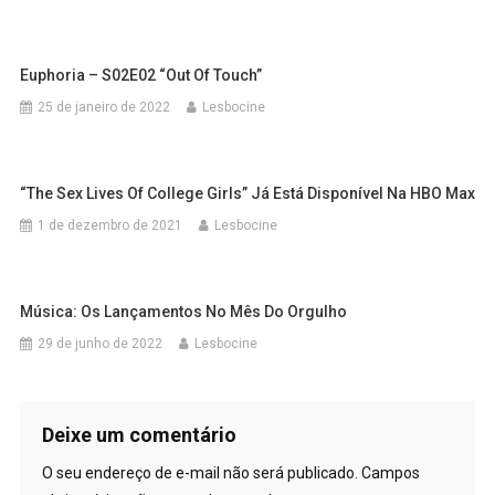
Euphoria – S02E02 “Out Of Touch”
25 de janeiro de 2022
Lesbocine
“The Sex Lives Of College Girls” Já Está Disponível Na HBO Max
1 de dezembro de 2021
Lesbocine
Música: Os Lançamentos No Mês Do Orgulho
29 de junho de 2022
Lesbocine
Deixe um comentário
O seu endereço de e-mail não será publicado.
Campos