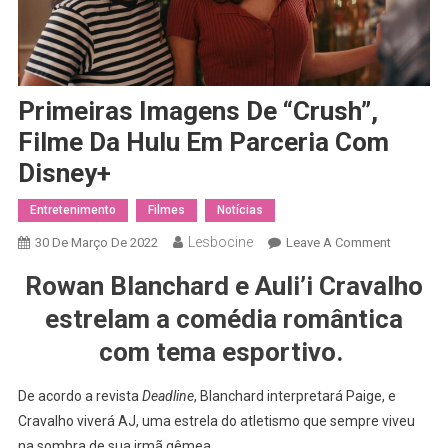
Primeiras Imagens De “Crush”,
Filme Da Hulu Em Parceria Com
Disney+
Entretenimento
Filmes
Notícias
Lesbocine
On
30 De Março De 2022
Leave A Comment
Primeiras
Rowan Blanchard e Auli’i Cravalho
Imagens
De
estrelam a comédia romântica
“Crush”,
com tema esportivo.
Filme
Da
De acordo a revista
Deadline
,
Blanchard interpretará Paige,
e
Hulu
Cravalho viverá AJ, uma estrela do atletismo que sempre viveu
Em
na sombra de sua irmã gêmea.