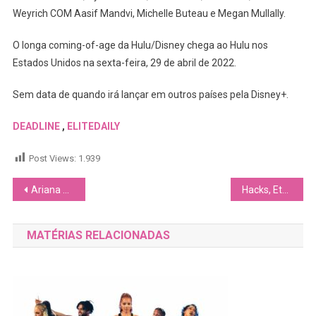
Weyrich COM Aasif Mandvi, Michelle Buteau e Megan Mullally.
O longa coming-of-age da Hulu/Disney chega ao Hulu nos
Estados Unidos na sexta-feira, 29 de abril de 2022.
Sem data de quando irá lançar em outros países pela Disney+.
DEADLINE
,
ELITEDAILY
Post Views:
1.939
Navegação
Ariana DeBose comemorou vitória histórica no Oscar acompanhada de sua namorada, Sue Makkoo
Hacks, Eternos e mais vencedores no GLAAD Media Awards 2022: veja a lista completa
de
MATÉRIAS RELACIONADAS
Post