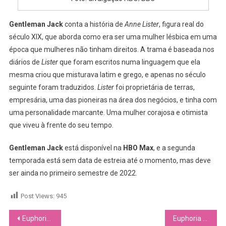
Gentleman Jack
conta a história de
Anne Lister
, figura real do
século XIX, que aborda como era ser uma mulher lésbica em uma
época que mulheres não tinham direitos. A trama é baseada nos
diários de
Lister
que foram escritos numa linguagem que ela
mesma criou que misturava latim e grego, e apenas no século
seguinte foram traduzidos.
Lister
foi proprietária de terras,
empresária, uma das pioneiras na área dos negócios, e tinha com
uma personalidade marcante. Uma mulher corajosa e otimista
que viveu à frente do seu tempo.
Gentleman Jack
está disponível na
HBO Max
, e a segunda
temporada está sem data de estreia até o momento, mas deve
ser ainda no primeiro semestre de 2022.
Post Views:
945
Navegação
Euphoria – S02E03 “Big and Little Bullys”
Euphoria – S02E04 “You Who Cannot see, Think of Those Who Can”