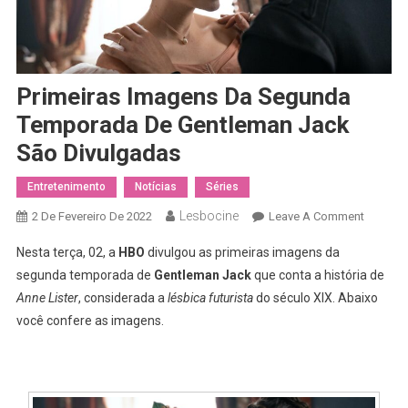
Primeiras Imagens Da Segunda
Temporada De Gentleman Jack
São Divulgadas
Entretenimento
Notícias
Séries
Lesbocine
On
2 De Fevereiro De 2022
Leave A Comment
Primeira
Nesta terça, 02, a
HBO
divulgou as primeiras imagens da
Imagen
segunda temporada de
Gentleman Jack
que conta a história de
Da
Anne Lister
, considerada a
lésbica futurista
do século XIX. Abaixo
Segund
você confere as imagens.
Tempor
De
Gentlem
Jack
São