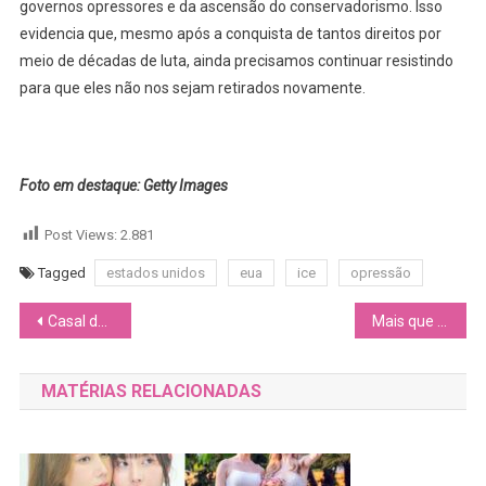
governos opressores e da ascensão do conservadorismo. Isso
evidencia que, mesmo após a conquista de tantos direitos por
meio de décadas de luta, ainda precisamos continuar resistindo
para que eles não nos sejam retirados novamente.
Foto em destaque: Getty Images
Post Views:
2.881
Tagged
estados unidos
eua
ice
opressão
Navegação
Casal de mulheres é assassinado após Réveillon na Bahia e caso levanta alerta sobre lesbofobia e violência de gênero
Mais que um esporte: Roller Derby brasileiro é um espaço de inclusão, identidade e resistência
de
MATÉRIAS RELACIONADAS
Post