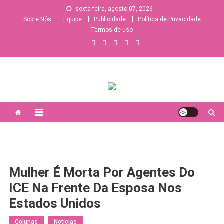
Skip
sexta-feira, agosto 07, 2026
to
Sobre Nós
Equipe
Publicidade
Política de Privacidade
content
Termos de uso
A sua principal fonte de informações e entretenimento
lésbico/bissexual/sáfico
Mulher É Morta Por Agentes Do
ICE Na Frente Da Esposa Nos
Estados Unidos
Colunas
Notícias