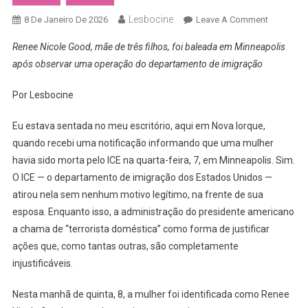
Lesbocine
On
8 De Janeiro De 2026
Leave A Comment
Mulher
Renee Nicole Good, mãe de três filhos, foi baleada em Minneapolis
É
após observar uma operação do departamento de imigração
Morta
Por
Por Lesbocine
Agentes
Do
Eu estava sentada no meu escritório, aqui em Nova Iorque,
ICE
quando recebi uma notificação informando que uma mulher
Na
havia sido morta pelo ICE na quarta-feira, 7, em Minneapolis. Sim.
Frente
O ICE — o departamento de imigração dos Estados Unidos —
Da
Esposa
atirou nela sem nenhum motivo legítimo, na frente de sua
Nos
esposa. Enquanto isso, a administração do presidente americano
Estados
a chama de “terrorista doméstica” como forma de justificar
Unidos
ações que, como tantas outras, são completamente
injustificáveis.
Nesta manhã de quinta, 8, a mulher foi identificada como Renee