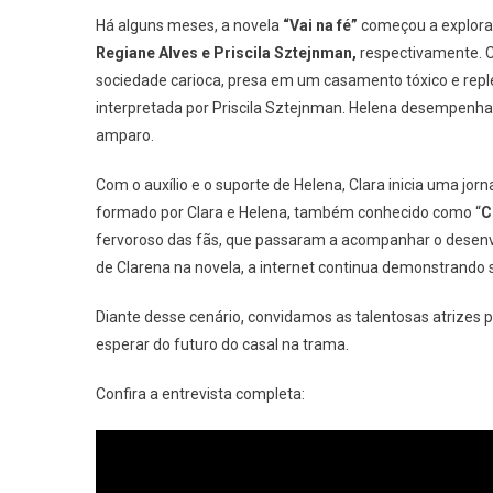
Ent
Há alguns meses, a novela
“Vai na fé”
começou a explorar
Exc
Regiane Alves e Priscila Sztejnman,
respectivamente. C
Re
sociedade carioca, presa em um casamento tóxico e reple
Al
interpretada por Priscila Sztejnman. Helena desempenha 
E
Pri
amparo.
Sz
Co
Com o auxílio e o suporte de Helena, Clara inicia uma j
De
formado por Clara e Helena, também conhecido como “
C
So
fervoroso das fãs, que passaram a acompanhar o desenv
Cl
de Clarena na novela, a internet continua demonstrando s
E
O
Diante desse cenário, convidamos as talentosas atrizes 
Qu
esperar do futuro do casal na trama.
Po
Es
Confira a entrevista completa:
Do
Fu
Do
Ca