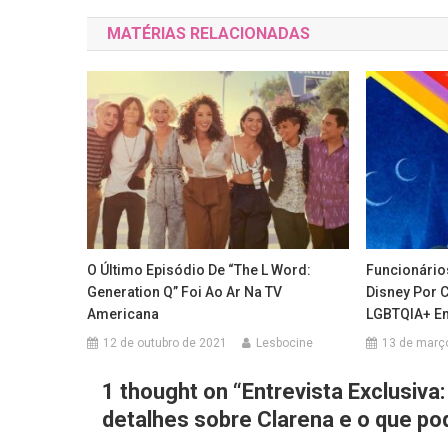
de
MATÉRIAS RELACIONADAS
Post
O Último Episódio De “The L Word:
Funcionário
Generation Q” Foi Ao Ar Na TV
Disney Por 
Americana
LGBTQIA+ E
12 de outubro de 2021
Lesbocine
13 de març
1 thought on “
Entrevista Exclusiva
detalhes sobre Clarena e o que po