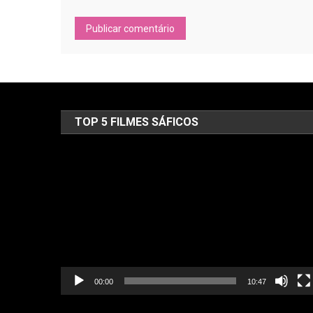
TOP 5 FILMES SÁFICOS
Tocador
de
vídeo
00:00
10:47