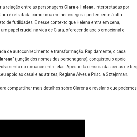
revista
 a relação entre as personagens
Clara e Helena,
interpretadas por
lusiva:
lara é retratada como uma mulher insegura, pertencente à alta
giane
to de futilidades. É nesse contexto que Helena entra em cena,
ves
um papel crucial na vida de Clara, oferecendo apoio emocional e
scila
tejnman
ntam
ornada de autoconhecimento e transformação. Rapidamente, o casal
talhes
larena
” (junção dos nomes das personagens), conquistou o apoio
bre
olvimento do romance entre elas. Apesar da censura das cenas de bei
arena
eu apoio ao casal e as atrizes, Regiane Alves e Priscila Sztejnman.
para compartilhar mais detalhes sobre Clarena e revelar o que podemos
e
demos
perar
turo
sal