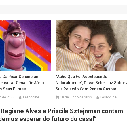
s Da Pixar Denunciam
“Acho Que Foi Acontecendo
Censurar Cenas De Afeto
Naturalmente”, Disse Bebel Luz Sobre 
m Seus Filmes
Sua Relação Com Renata Gaspar
o de 2022
Lesbocine
10 de junho de 2023
Lesbocine
: Regiane Alves e Priscila Sztejnman contam
demos esperar do futuro do casal
”