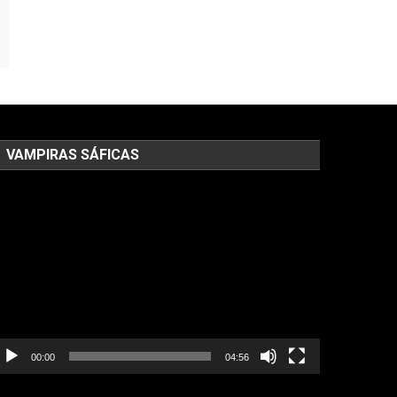
VAMPIRAS SÁFICAS
ocador
e
deo
00:00
04:56