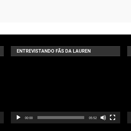
ENTREVISTANDO FÃS DA LAUREN
Tocador
T
de
d
vídeo
ví
00:00
05:52