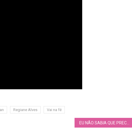
man
Regiane Alves
Vai na fé
EU NÃO SABIA QUE PRECISAVA DE UM ROMANCE NUM PARQUE DE DIVERSÕES ATÉ A ANA ESCREVER UM – RESENHA “As nossas nuvens de algodão-doce”