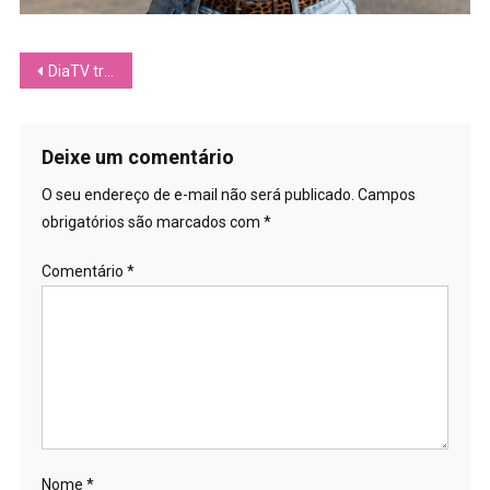
Navegação
DiaTV transmite oficialmente a 30ª Parada do Orgulho LGBTQIAPN+ de São Paulo
de
Post
Deixe um comentário
O seu endereço de e-mail não será publicado.
Campos
obrigatórios são marcados com
*
Comentário
*
Nome
*