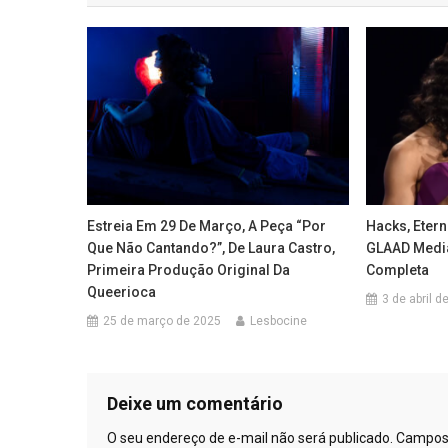
Post
Estreia Em 29 De Março, A Peça “Por
Hacks, Eter
Que Não Cantando?”, De Laura Castro,
GLAAD Media
Primeira Produção Original Da
Completa
Queerioca
3 de abril d
25 de março de 2025
Lesbocine
Deixe um comentário
O seu endereço de e-mail não será publicado.
Campos 