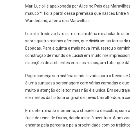
Mari Lucioli é apaixonada por Alice no País das Maravilha
maluco?”. Foi a partir dessa premissa que nasceu Entre Na
Wünderland, a terra das Maravilhas.
Lucioli introduz o livro com uma história mirabolante sob
sobre quatro rainhas gêmeas, que dividiram as terras da 
Espadas. Para a quinta e mais nova irmã, restou o camin
construção de mundo de Lucioli em muito me impressiono
distinções de ambientes entre os reinos, um fator que dá
Ragni começa sua história sendo levada para o Reino de Ou
é uma suntuosa personagem com várias camadas e que su
muito a atenção do leitor, mas não é a única. Em seu tra
elementos da história original de Lewis Carroll: Edda, a co
Em determinado momento, a chapeleira descobre, com a 
fugir do reino de Ouros, dando início à aventura. A amiza
encanta pela parceria e pela proximidade com os trejeito