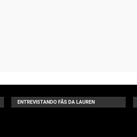
ENTREVISTANDO FÃS DA LAUREN
Tocador
T
de
d
vídeo
ví