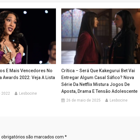
nos E Mais Vencedores No
Crítica – Será Que Kakegurui Bet Vai
 Awards 2022: Veja A Lista
Entregar Algum Casal Sáfico? Nova
Série Da Netflix Mistura Jogos De
Aposta, Drama E Tensão Adolescente
e 2022
Lesbocine
26 de maio de 2025
Lesbocine
obrigatórios são marcados com
*