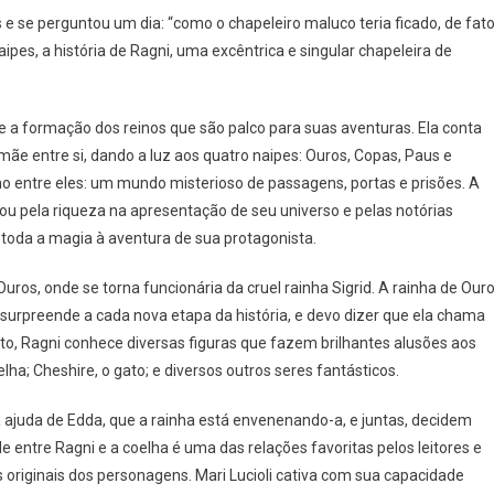
A
s e se perguntou um dia: “como o chapeleiro maluco teria ficado, de fato
Melhor
ipes, a história de Ragni, uma excêntrica e singular chapeleira de
Releitura
De
Alice
re a formação dos reinos que são palco para suas aventuras. Ela conta
Com
mãe entre si, dando a luz aos quatro naipes: Ouros, Copas, Paus e
Romance
Sáfico
ho entre eles: um mundo misterioso de passagens, portas e prisões. A
E
u pela riqueza na apresentação de seu universo e pelas notórias
Representatividade
 toda a magia à aventura de sua protagonista.
–
Resenha
ros, onde se torna funcionária da cruel rainha Sigrid. A rainha de Our
Do
rpreende a cada nova etapa da história, e devo dizer que ela chama
Livro
jeto, Ragni conhece diversas figuras que fazem brilhantes alusões aos
“Entre
elha; Cheshire, o gato; e diversos outros seres fantásticos.
Naipes”
ajuda de Edda, que a rainha está envenenando-a, e juntas, decidem
de entre Ragni e a coelha é uma das relações favoritas pelos leitores e
s originais dos personagens. Mari Lucioli cativa com sua capacidade