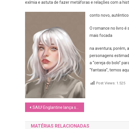
exímia e astuta de fazer metáforas e relações com a his
conto novo, autêntic
O romance no livro é 
mais focada
na aventura; porém, a
personagens estimada
a “cereja do bolo” par
“fantasia”, temos aqui
Post Views:
1.525
Navegação
SAIU! Englantine lança seu novo conto no universo de “O Medo é Feito de Gelo”
de
MATÉRIAS RELACIONADAS