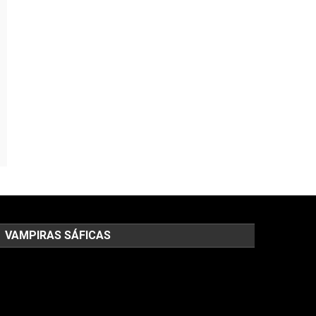
VAMPIRAS SÁFICAS
ocador
e
deo