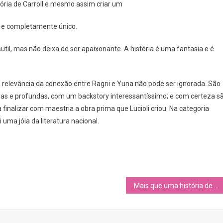
tória de Carroll e mesmo assim criar um
o e completamente único.
sutil, mas não deixa de ser apaixonante. A história é uma fantasia e é
 relevância da conexão entre Ragni e Yuna não pode ser ignorada. São
s e profundas, com um backstory interessantíssimo; e com certeza s
a finalizar com maestria a obra prima que Lucioli criou. Na categoria
 uma jóia da literatura nacional.
Mais que uma história de amor, uma emocionante história de vida – Resenha do livro “Quase Sem Querer”