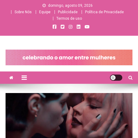
Skip
domingo, agosto 09, 2026
to
Sobre Nós
Equipe
Publicidade
Política de Privacidade
content
Termos de uso
A sua principal fonte de informações e entretenimento
lésbico/bissexual/sáfico