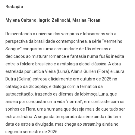
Claudia
Redação
Sardinha
Comenta
Mylena Caitano, Ingrid Zelinschi, Marina Fiorani
Sobre
A
Reinventando o universo dos vampiros e lobisomens sob a
Segunda
perspectiva da brasilidade contemporânea, a série “Vermelho
Temporada
Sangue” conquistou uma comunidade de fãs intensos e
De
Vermelho
dedicados ao misturar romance e fantasia numa fusão inédita
Sangue,
entre o folclore brasileiro e a mitologia global clássica. A obra
Sua
estrelada por Letícia Vieira (Luna), Alanis Guillen (Flora) e Laura
Relação
Dutra (Celina) estreou oficialmente em outubro de 2025 no
Com
catálogo da Globoplay; e dialoga com a temática da
O
autoaceitação, trazendo os dilemas da lobimoça Luna, que
Público
anseia por conquistar uma vida “normal”, em contraste com os
E
sonhos de Flora, uma humana que deseja mais do que tudo ser
Possibilid
extraordinária. A segunda temporada da série ainda não tem
De
data de estreia divulgada, mas chega ao
streaming
ainda no
Expansão
segundo
semestre de 2026.
Do