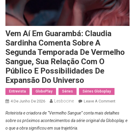
Vem Aí Em Guarambá: Claudia
Sardinha Comenta Sobre A
Segunda Temporada De Vermelho
Sangue, Sua Relação Com O
Público E Possibilidades De
Expansão Do Universo
Entrevista
GloboPlay
Séries
Séries Globoplay
Lesbocine
On
4 De Junho De 2026
Leave A Comment
Vem
Roteirista e criadora de “Vermelho Sangue” conta mais detalhes
Aí
sobre os próximos acontecimentos da série original da Globoplay, e
Em
o que a obra significou em sua trajetória.
Guarambá: