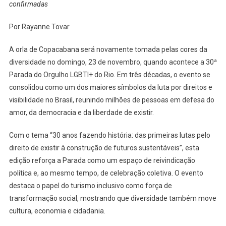
confirmadas
Celebra
30
Por Rayanne Tovar
Anos
Com
A orla de Copacabana será novamente tomada pelas cores da
Edição
diversidade no domingo, 23 de novembro, quando acontece a 30ª
Histórica
Em
Parada do Orgulho LGBTI+ do Rio. Em três décadas, o evento se
Copacabana
consolidou como um dos maiores símbolos da luta por direitos e
E
visibilidade no Brasil, reunindo milhões de pessoas em defesa do
Presença
amor, da democracia e da liberdade de existir.
Confirmada
De
Com o tema “30 anos fazendo história: das primeiras lutas pelo
Daniela
direito de existir à construção de futuros sustentáveis”, esta
Mercury
edição reforça a Parada como um espaço de reivindicação
política e, ao mesmo tempo, de celebração coletiva. O evento
destaca o papel do turismo inclusivo como força de
transformação social, mostrando que diversidade também move
cultura, economia e cidadania.