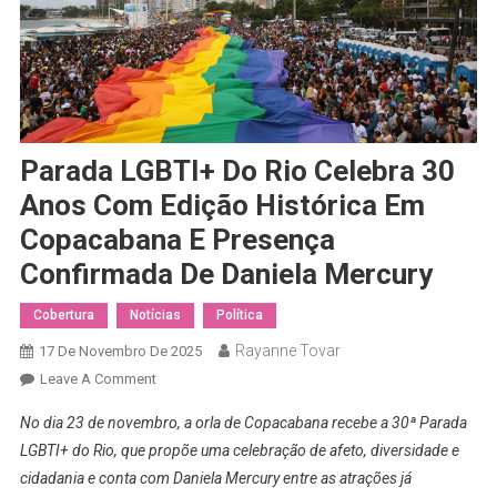
Parada LGBTI+ Do Rio Celebra 30
Anos Com Edição Histórica Em
Copacabana E Presença
Confirmada De Daniela Mercury
Cobertura
Notícias
Política
Rayanne Tovar
17 De Novembro De 2025
On
Leave A Comment
Parada
No dia 23 de novembro, a orla de Copacabana recebe a 30ª Parada
LGBTI+
LGBTI+ do Rio, que propõe uma celebração de afeto, diversidade e
Do
cidadania e conta com Daniela Mercury entre as atrações já
Rio