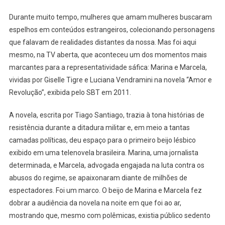
Web-
Durante muito tempo, mulheres que amam mulheres buscaram
Série
espelhos em conteúdos estrangeiros, colecionando personagens
“Não
Costumo
que falavam de realidades distantes da nossa. Mas foi aqui
Me
mesmo, na TV aberta, que aconteceu um dos momentos mais
Apaixonar
marcantes para a representatividade sáfica: Marina e Marcela,
Por
vividas por Giselle Tigre e Luciana Vendramini na novela “Amor e
Telefone”
Revolução”, exibida pelo SBT em 2011.
E
Avisa:
A novela, escrita por Tiago Santiago, trazia à tona histórias de
Preparem-
resistência durante a ditadura militar e, em meio a tantas
Se
camadas políticas, deu espaço para o primeiro beijo lésbico
Para
exibido em uma telenovela brasileira. Marina, uma jornalista
Uma
determinada, e Marcela, advogada engajada na luta contra os
História
abusos do regime, se apaixonaram diante de milhões de
Carregada
espectadores. Foi um marco. O beijo de Marina e Marcela fez
De
dobrar a audiência da novela na noite em que foi ao ar,
Química,
Nostalgia
mostrando que, mesmo com polêmicas, existia público sedento