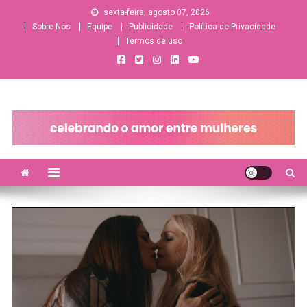
Skip
sexta-feira, agosto 07, 2026
to
Sobre Nós
Equipe
Publicidade
Política de Privacidade
content
Termos de uso
A sua principal fonte de informações e entretenimento
lésbico/bissexual/sáfico