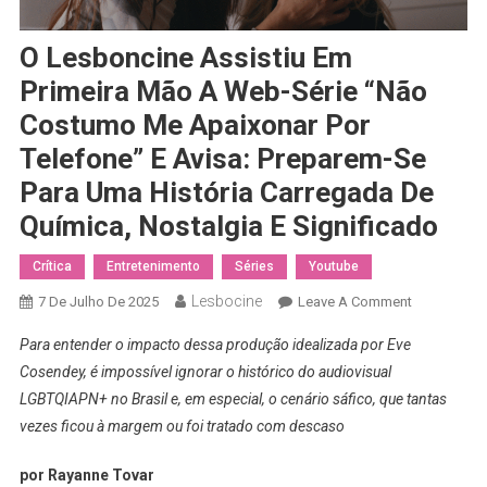
O Lesboncine Assistiu Em
Primeira Mão A Web-Série “Não
Costumo Me Apaixonar Por
Telefone” E Avisa: Preparem-Se
Para Uma História Carregada De
Química, Nostalgia E Significado
Crítica
Entretenimento
Séries
Youtube
Lesbocine
On
7 De Julho De 2025
Leave A Comment
O
Para entender o impacto dessa produção idealizada por Eve
Lesboncine
Cosendey, é impossível ignorar o histórico do audiovisual
Assistiu
LGBTQIAPN+ no Brasil e, em especial, o cenário sáfico, que tantas
Em
vezes ficou à margem ou foi tratado com descaso
Primeira
Mão
por Rayanne Tovar
A