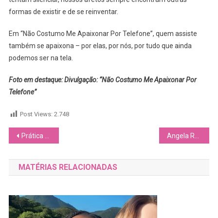
formas de existir e de se reinventar.
Em “Não Costumo Me Apaixonar Por Telefone”, quem assiste
também se apaixona – por elas, por nós, por tudo que ainda
podemos ser na tela.
Foto em destaque: Divulgação: “Não Costumo Me Apaixonar Por
Telefone”
Post Views:
2.748
Navegação
Prática de Worship Ceremony se torna cada vez mais conhecida ao preceder gravações de GLs
Angela Ro Ro é homenageada no show beneficente “Fogueira”, em 12 de julho, no Teatro Rival Petrobras
de
MATÉRIAS RELACIONADAS
Post