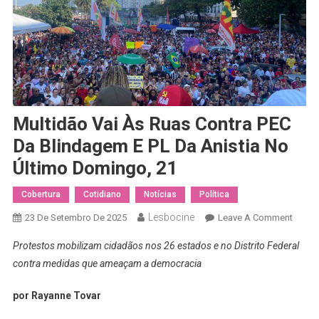
Multidão Vai Às Ruas Contra PEC
Da Blindagem E PL Da Anistia No
Último Domingo, 21
Cobertura
Cotidiano
Notícias
Política
Lesbocine
On
23 De Setembro De 2025
Leave A Comment
Multi
Protestos mobilizam cidadãos nos 26 estados e no Distrito Federal
Vai
contra medidas que ameaçam a democracia
Às
Ruas
por Rayanne Tovar
Contra
PEC