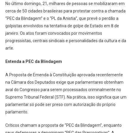
No último domingo, 21, milhares de pessoas se mobilizaram em
Da
cerca de 50 cidades brasileiras para protestar contra a chamada
Blind
“PEC da Blindagem” e o “PL da Anistia”, que prevê o perdão a
E
golpistas envolvidos na tentativa de golpe de Estado em 8 de
PL
Da
janeiro. Os atos foram convocados por movimentos
Anisti
progressistas, centrais sindicais e personalidades da cultura e da
No
arte.
Último
Domin
Entenda a PEC da Blindagem
21
A Proposta de Emenda à Constituição aprovada recentemente
na Câmara dos Deputados exige que parlamentares obtenham
aval do Congresso para serem processados criminalmente no
Supremo Tribunal Federal (STF). Na prática, isso significa que um
parlamentar só pode ser preso com autorização do próprio
parlamento.
Críticos chamam a proposta de “PEC da Blindagem”, enquanto
seus defensores a denominam “PEC das Prerrogativas”. A