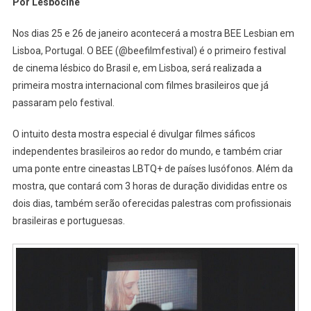
Por Lesbocine
Portugal
Para
Nos dias 25 e 26 de janeiro acontecerá a mostra BEE Lesbian em
Divulgar
Lisboa, Portugal. O BEE (@beefilmfestival) é o primeiro festival
Filmes
de cinema lésbico do Brasil e, em Lisboa, será realizada a
Sáficos
E
primeira mostra internacional com filmes brasileiros que já
Criar
passaram pelo festival.
Network
Para
O intuito desta mostra especial é divulgar filmes sáficos
Cineastas
independentes brasileiros ao redor do mundo, e também criar
LGBTQIAP
uma ponte entre cineastas LBTQ+ de países lusófonos. Além da
De
mostra, que contará com 3 horas de duração divididas entre os
Países
dois dias, também serão oferecidas palestras com profissionais
Lusófono
brasileiras e portuguesas.