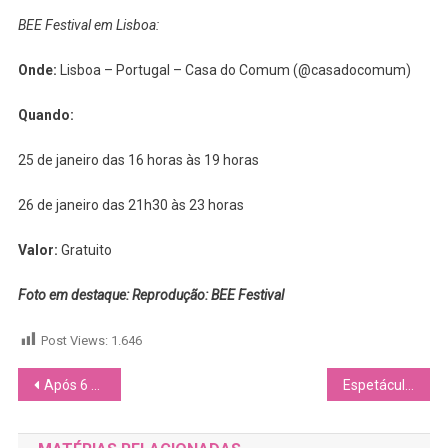
BEE Festival em Lisboa:
Onde:
Lisboa – Portugal – Casa do Comum (@casadocomum)
Quando:
25 de janeiro das 16 horas às 19 horas
26 de janeiro das 21h30 às 23 horas
Valor:
Gratuito
Foto em destaque: Reprodução: BEE Festival
Post Views:
1.646
Navegação
Após 6 décadas na TV do Reino Unido, a novela “Coronation Street” aborda novo relacionamento entre mulheres
Espetáculo no Centro Cultural Banco do Brasil do Rio de Janeiro aborda narrativa sáfica, saiba mais sobre “Zona Lésbica”
de