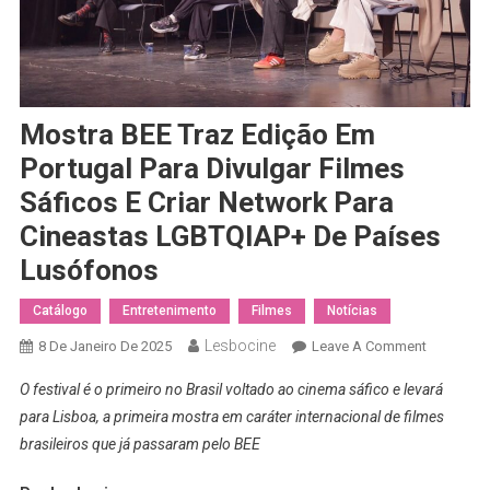
Mostra BEE Traz Edição Em
Portugal Para Divulgar Filmes
Sáficos E Criar Network Para
Cineastas LGBTQIAP+ De Países
Lusófonos
Catálogo
Entretenimento
Filmes
Notícias
Lesbocine
On
8 De Janeiro De 2025
Leave A Comment
Mostra
O festival é o primeiro no Brasil voltado ao cinema sáfico e levará
BEE
para Lisboa, a primeira mostra em caráter internacional de filmes
Traz
brasileiros que já passaram pelo BEE
Edição
Em