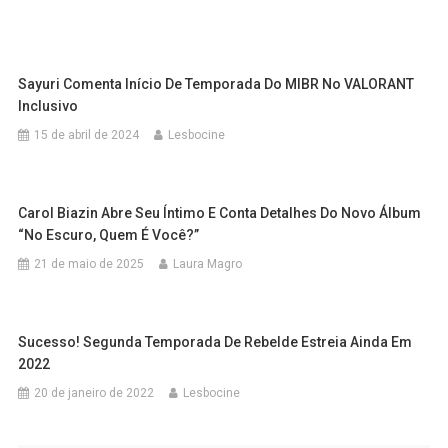
Sayuri Comenta Início De Temporada Do MIBR No VALORANT
Inclusivo
15 de abril de 2024
Lesbocine
Carol Biazin Abre Seu Íntimo E Conta Detalhes Do Novo Álbum
“No Escuro, Quem É Você?”
21 de maio de 2025
Laura Magro
Sucesso! Segunda Temporada De Rebelde Estreia Ainda Em
2022
20 de janeiro de 2022
Lesbocine