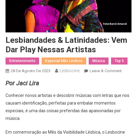
Lesbiandades & Latinidades: Vem
Dar Play Nessas Artistas
Entretenimento
Especial Mês Lésbico
Música
Top 5
Lesbocine
On
28 De Agosto De 2023
Leave A Comment
Lesbian
Por Jaci Lira
&
Latinida
Conhecer novos artistas e descobrir músicas com letras que nos
Vem
causam identificação, perfeitas para embalar momentos
Dar
especiais, é uma das coisas preferidas das apaixonadas por
Play
música.
Nessas
Artistas
Em comemoração ao Mês da Visibilidade Lésbica, o Lesbocine