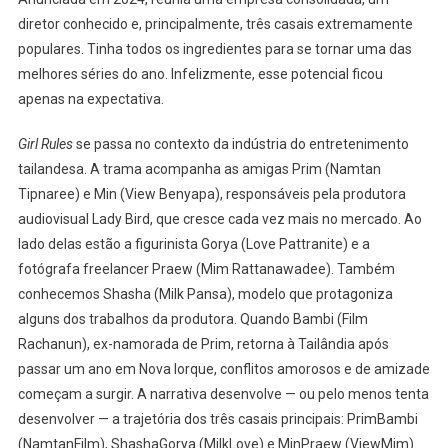
Desper
diretor conhecido e, principalmente, três casais extremamente
Seu
Potenci
populares. Tinha todos os ingredientes para se tornar uma das
melhores séries do ano. Infelizmente, esse potencial ficou
apenas na expectativa.
Girl Rules
se passa no contexto da indústria do entretenimento
tailandesa. A trama acompanha as amigas Prim (Namtan
Tipnaree) e Min (View Benyapa), responsáveis pela produtora
audiovisual Lady Bird, que cresce cada vez mais no mercado. Ao
lado delas estão a figurinista Gorya (Love Pattranite) e a
fotógrafa freelancer Praew (Mim Rattanawadee). Também
conhecemos Shasha (Milk Pansa), modelo que protagoniza
alguns dos trabalhos da produtora. Quando Bambi (Film
Rachanun), ex-namorada de Prim, retorna à Tailândia após
passar um ano em Nova Iorque, conflitos amorosos e de amizade
começam a surgir. A narrativa desenvolve — ou pelo menos tenta
desenvolver — a trajetória dos três casais principais: PrimBambi
(NamtanFilm), ShashaGorya (MilkLove) e MinPraew (ViewMim).