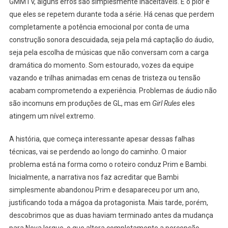
GMMTV, alguns erros são simplesmente inaceitáveis. E o pior é
que eles se repetem durante toda a série. Há cenas que perdem
completamente a potência emocional por conta de uma
construção sonora descuidada, seja pela má captação do áudio,
seja pela escolha de músicas que não conversam com a carga
dramática do momento. Som estourado, vozes da equipe
vazando e trilhas animadas em cenas de tristeza ou tensão
acabam comprometendo a experiência. Problemas de áudio não
são incomuns em produções de GL, mas em
Girl Rules
eles
atingem um nível extremo.
A história, que começa interessante apesar dessas falhas
técnicas, vai se perdendo ao longo do caminho. O maior
problema está na forma como o roteiro conduz Prim e Bambi.
Inicialmente, a narrativa nos faz acreditar que Bambi
simplesmente abandonou Prim e desapareceu por um ano,
justificando toda a mágoa da protagonista. Mais tarde, porém,
descobrimos que as duas haviam terminado antes da mudança
para Nova Iorque, o que altera completamente a percepção