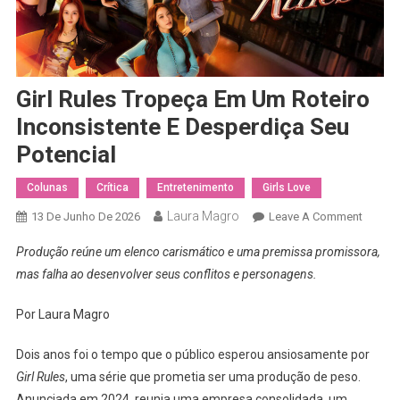
Girl Rules Tropeça Em Um Roteiro
Inconsistente E Desperdiça Seu
Potencial
Colunas
Crítica
Entretenimento
Girls Love
Laura Magro
On
13 De Junho De 2026
Leave A Comment
Girl
Produção reúne um elenco carismático e uma premissa promissora,
Rules
mas falha ao desenvolver seus conflitos e personagens.
Tropeç
Em
Por Laura Magro
Um
Roteiro
Dois anos foi o tempo que o público esperou ansiosamente por
Inconsi
Girl Rules
, uma série que prometia ser uma produção de peso.
E
Anunciada em 2024, reunia uma empresa consolidada, um