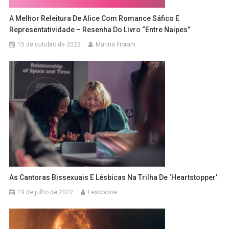
A Melhor Releitura De Alice Com Romance Sáfico E
Representatividade – Resenha Do Livro “Entre Naipes”
15 de outubro de 2022
Marina Fiorani
As Cantoras Bissexuais E Lésbicas Na Trilha De ‘Heartstopper’
19 de julho de 2022
Lesbocine