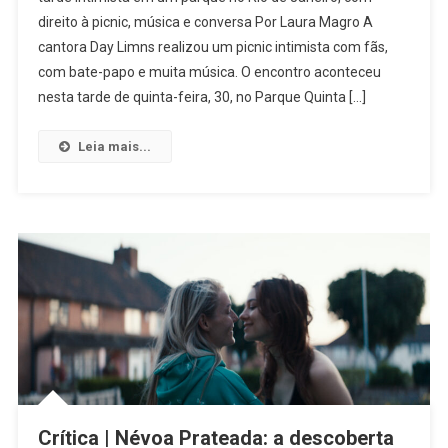
Realização
direito à picnic, música e conversa Por Laura Magro A
Com
cantora Day Limns realizou um picnic intimista com fãs,
Quem
Eu
com bate-papo e muita música. O encontro aconteceu
Sou”:
nesta tarde de quinta-feira, 30, no Parque Quinta […]
Day
Limns
Leia mais...
Se
Reúne
Com
Fãs
No
Rio
De
Janeiro
Crítica | Névoa Prateada: a descoberta