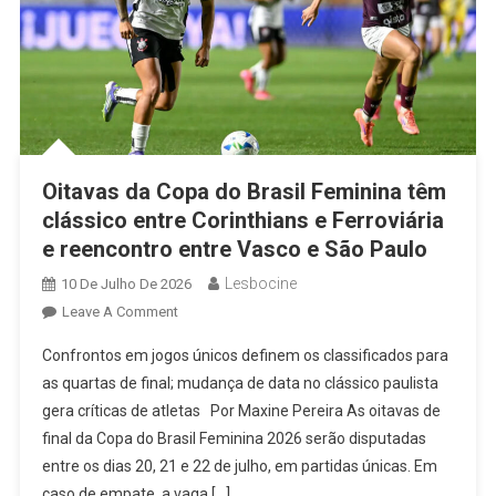
Oitavas da Copa do Brasil Feminina têm
clássico entre Corinthians e Ferroviária
e reencontro entre Vasco e São Paulo
Lesbocine
10 De Julho De 2026
On
Leave A Comment
Oitavas
Confrontos em jogos únicos definem os classificados para
Da
as quartas de final; mudança de data no clássico paulista
Copa
gera críticas de atletas Por Maxine Pereira As oitavas de
Do
final da Copa do Brasil Feminina 2026 serão disputadas
Brasil
Feminina
entre os dias 20, 21 e 22 de julho, em partidas únicas. Em
Têm
caso de empate, a vaga […]