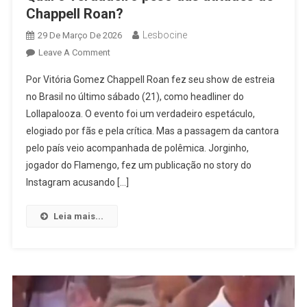
Chappell Roan?
Lesbocine
29 De Março De 2026
On
Leave A Comment
Qual
Por Vitória Gomez Chappell Roan fez seu show de estreia
O
no Brasil no último sábado (21), como headliner do
Verdadeiro
Lollapalooza. O evento foi um verdadeiro espetáculo,
Peso
elogiado por fãs e pela crítica. Mas a passagem da cantora
Das
Atitudes
pelo país veio acompanhada de polêmica. Jorginho,
De
jogador do Flamengo, fez um publicação no story do
Chappell
Instagram acusando […]
Roan?
Leia mais...