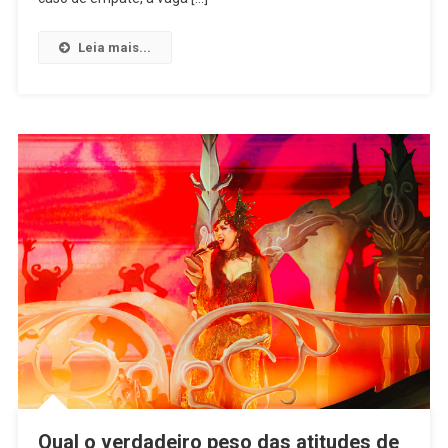
Clássico
Entre
Leia mais...
Corinthians
E
Ferroviária
E
Reencontro
Entre
Vasco
E
São
Paulo
Qual o verdadeiro peso das atitudes de