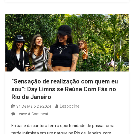
Vozes
Visionárias
“Sensação de realização com quem eu
sou”: Day Limns se Reúne Com Fãs no
Rio de Janeiro
Lesbocine
31 De Maio De 2024
On
Leave A Comment
“Sensação
Fã base da cantora tem a oportunidade de passar uma
De
tarde intimista em um parque no Rio de Janeiro, com