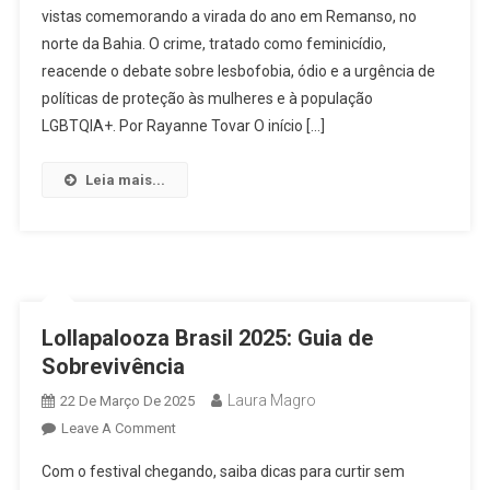
vistas comemorando a virada do ano em Remanso, no
É
norte da Bahia. O crime, tratado como feminicídio,
Assassinado
Após
reacende o debate sobre lesbofobia, ódio e a urgência de
Réveillon
políticas de proteção às mulheres e à população
Na
LGBTQIA+. Por Rayanne Tovar O início […]
Bahia
E
Leia mais...
Caso
Levanta
Alerta
Sobre
Lesbofobia
E
Lollapalooza Brasil 2025: Guia de
Violência
Sobrevivência
De
Gênero
Laura Magro
22 De Março De 2025
On
Leave A Comment
Lollapalooza
Com o festival chegando, saiba dicas para curtir sem
Brasil