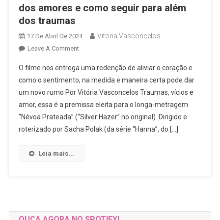
dos amores e como seguir para além
dos traumas
Vitoria Vasconcelos
17 De Abril De 2024
On
Leave A Comment
Crítica
O filme nos entrega uma redenção de aliviar o coração e
|
como o sentimento, na medida e maneira certa pode dar
Névoa
um novo rumo Por Vitória Vasconcelos Traumas, vícios e
Prateada:
amor, essa é a premissa eleita para o longa-metragem
A
Descoberta
“Névoa Prateada” (“Silver Hazer” no original). Dirigido e
Dos
roterizado por Sacha Polak (da série “Hanna”, do […]
Amores
E
Leia mais...
Como
Seguir
Para
Além
Dos
Traumas
OUÇA AGORA NO SPOTIFY!