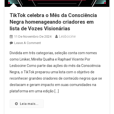
TikTok celebra o Mês da Consciência
Negra homenageando criadores em
lista de Vozes Visionárias
Lesbocine
11 De Novembro De 2024
On
Leave A Comment
TikTok
Dividida em três categorias, seleção conta com nomes
Celebra
como Liniker, Mirella Qualha e Raphael Vicente Por
O
Lesbocine Como parte das ações do mês da Consciência
Mês
Negra, o TikTok preparou uma lista com o objetivo de
Da
Consciência
reconhecer grandes criadores de conteúdo negros que se
Negra
destacam e geram impacto em suas comunidades na
Homenageando
plataforma em uma edição […]
Criadores
Em
Leia mais...
Lista
De