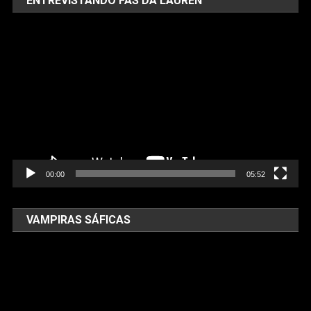
ENTREVISTANDO FÃS DA LAUREN
Tocador
de
vídeo
00:00
05:52
VAMPIRAS SÁFICAS
Tocador
de
vídeo