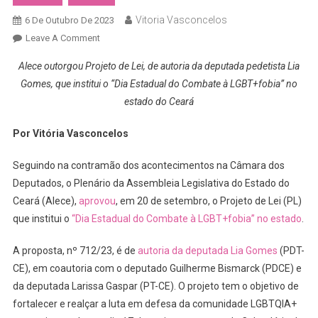
Vitoria Vasconcelos
6 De Outubro De 2023
On
Leave A Comment
Assembleia
Alece outorgou Projeto de Lei, de autoria da deputada pedetista Lia
Legislativa
Gomes, que institui o “Dia Estadual do Combate à LGBT+fobia” no
Do
estado do Ceará
Estado
Do
Por Vitória Vasconcelos
Ceará
Aprova
Seguindo na contramão dos acontecimentos na Câmara dos
PL
Deputados, o Plenário da Assembleia Legislativa do Estado do
Que
Ceará (Alece),
aprovou
Fortalece
, em 20 de setembro, o Projeto de Lei (PL)
A
que institui o
“Dia Estadual do Combate à LGBT+fobia” no estado
.
Luta
LGBTQIA+
A proposta, nº 712/23, é de
autoria da deputada Lia Gomes
(PDT-
CE), em coautoria com o deputado Guilherme Bismarck (PDCE) e
da deputada Larissa Gaspar (PT-CE). O projeto tem o objetivo de
fortalecer e realçar a luta em defesa da comunidade LGBTQIA+