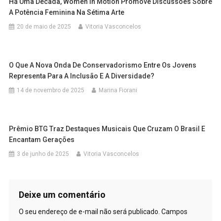
Há Uma Década, Women In Motion Promove Discussões Sobre
A Potência Feminina Na Sétima Arte
20 de maio de 2025
Vitoria Vasconcelos
O Que A Nova Onda De Conservadorismo Entre Os Jovens
Representa Para A Inclusão E A Diversidade?
14 de novembro de 2025
Marina Fiorani
Prêmio BTG Traz Destaques Musicais Que Cruzam O Brasil E
Encantam Gerações
3 de junho de 2025
Vitoria Vasconcelos
Deixe um comentário
O seu endereço de e-mail não será publicado.
Campos