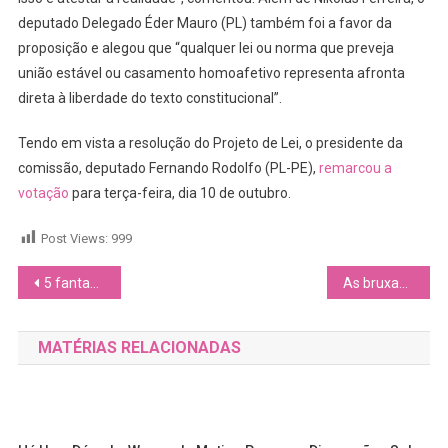
deputado Delegado Éder Mauro (PL) também foi a favor da
proposição e alegou que “qualquer lei ou norma que preveja
união estável ou casamento homoafetivo representa afronta
direta à liberdade do texto constitucional”.
Tendo em vista a resolução do Projeto de Lei, o presidente da
comissão, deputado Fernando Rodolfo (PL-PE),
remarcou a
votação
para terça-feira, dia 10 de outubro.
Post Views:
999
Navegação
5 fantasias para você e sua namorada aterrorizarem nesse Halloween
As bruxas estão à solta: Confira entrevista com Amalia Holm da série “Motherland: Fort Salem”
de
MATÉRIAS RELACIONADAS
Post