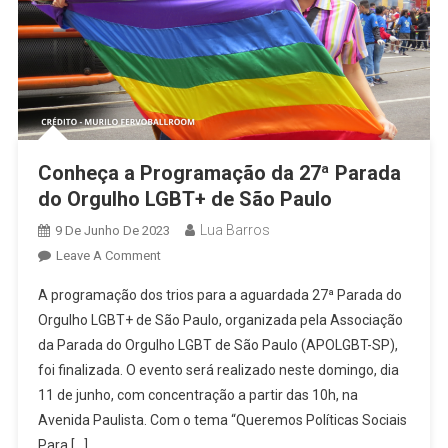
Conheça a Programação da 27ª Parada
do Orgulho LGBT+ de São Paulo
Lua Barros
9 De Junho De 2023
On
Leave A Comment
Conheça
A programação dos trios para a aguardada 27ª Parada do
A
Orgulho LGBT+ de São Paulo, organizada pela Associação
Programação
da Parada do Orgulho LGBT de São Paulo (APOLGBT-SP),
Da
foi finalizada. O evento será realizado neste domingo, dia
27ª
Parada
11 de junho, com concentração a partir das 10h, na
Do
Avenida Paulista. Com o tema “Queremos Políticas Sociais
Orgulho
Para […]