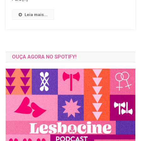
LGBT+
De
Leia mais...
São
Paulo
OUÇA AGORA NO SPOTIFY!