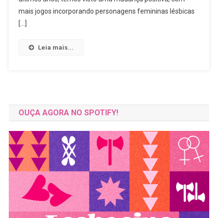
Lésbicas
mais jogos incorporando personagens femininas lésbicas
E
[…]
Bissexuais
Leia mais...
OUÇA AGORA NO SPOTIFY!