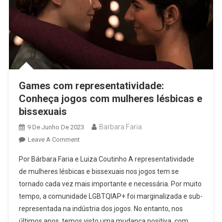
Games com representatividade:
Conheça jogos com mulheres lésbicas e
bissexuais
Barbara Faria
9 De Junho De 2023
On
Leave A Comment
Games
Por Bárbara Faria e Luiza Coutinho A representatividade
Com
de mulheres lésbicas e bissexuais nos jogos tem se
Representatividade:
tornado cada vez mais importante e necessária. Por muito
Conheça
tempo, a comunidade LGBTQIAP+ foi marginalizada e sub-
Jogos
Com
representada na indústria dos jogos. No entanto, nos
Mulheres
últimos anos, temos visto uma mudança positiva, com