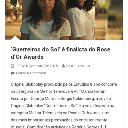
‘Guerreiros do Sol’ é finalista do Rose
d’Or Awards
Marina Fiorani
17 De Novembro De 2025
On
Leave A Comment
‘Guerreiros
Original Globoplay produzido pelos Estúdios Globo concorre
Do
na categoria de Melhor Telenovela Por Marina Fiorani
Sol’
Escrita por George Moura e Sergio Goldenberg, a novela
É
Original Globoplay “Guerreiros do Sol” é a nova finalista na
Finalista
Do
categoria Melhor Telenovela no Rose d’Or Awards, uma
Rose
das mais importantes premiações do entretenimento
D’Or
mundial. Com direção artística de Rogério Gomes, […]