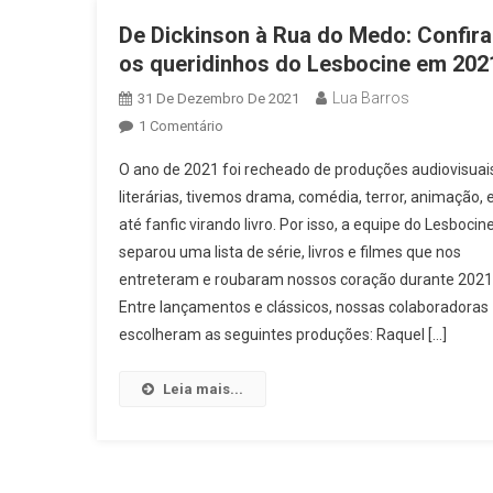
De Dickinson à Rua do Medo: Confira
os queridinhos do Lesbocine em 202
Lua Barros
31 De Dezembro De 2021
Em
1 Comentário
De
O ano de 2021 foi recheado de produções audiovisuai
Dickinson
literárias, tivemos drama, comédia, terror, animação, 
À
até fanfic virando livro. Por isso, a equipe do Lesbocin
Rua
separou uma lista de série, livros e filmes que nos
Do
Medo:
entreteram e roubaram nossos coração durante 2021
Confira
Entre lançamentos e clássicos, nossas colaboradoras
Os
escolheram as seguintes produções: Raquel […]
Queridinhos
Do
Leia mais...
Lesbocine
Em
2021