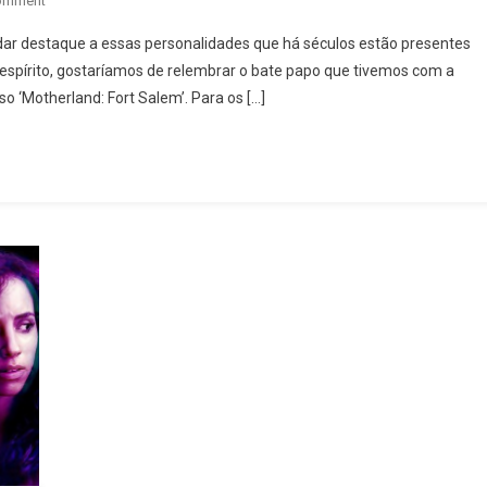
omment
As
ar destaque a essas personalidades que há séculos estão presentes
Bruxas
espírito, gostaríamos de relembrar o bate papo que tivemos com a
Estão
o ‘Motherland: Fort Salem’. Para os […]
À
Solta:
Confira
Entrevista
Com
Amalia
Holm
Da
Série
“Motherland:
Fort
Salem”