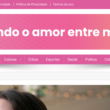
licidade
Política de Privacidade
Termos de uso
ésbico/bissexual/sáfico
Colunas
Crítica
Esportes
Saúde
Política
Cob