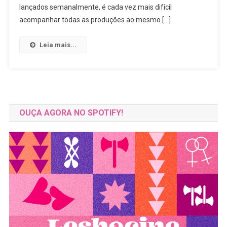
É
lançados semanalmente, é cada vez mais difícil
Capaz
acompanhar todas as produções ao mesmo […]
De
Desafiar
Leia mais...
O
Destino
E
O
Tempo
OUÇA AGORA NO SPOTIFY!