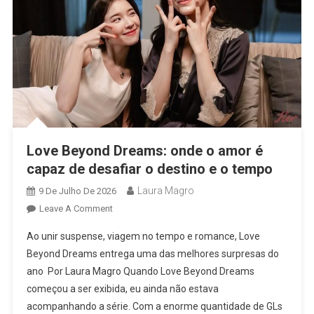
Love Beyond Dreams: onde o amor é
capaz de desafiar o destino e o tempo
Laura Magro
9 De Julho De 2026
On
Leave A Comment
Love
Ao unir suspense, viagem no tempo e romance, Love
Beyond
Beyond Dreams entrega uma das melhores surpresas do
Dreams:
ano Por Laura Magro Quando Love Beyond Dreams
Onde
começou a ser exibida, eu ainda não estava
O
Amor
acompanhando a série. Com a enorme quantidade de GLs