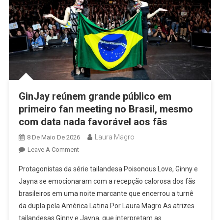
GinJay reúnem grande público em
primeiro fan meeting no Brasil, mesmo
com data nada favorável aos fãs
Laura Magro
8 De Maio De 2026
On
Leave A Comment
GinJay
Protagonistas da série tailandesa Poisonous Love, Ginny e
Reúnem
Jayna se emocionaram com a recepção calorosa dos fãs
Grande
brasileiros em uma noite marcante que encerrou a turnê
Público
da dupla pela América Latina Por Laura Magro As atrizes
Em
Primeiro
tailandesas Ginny e Jayna, que interpretam as