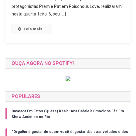
Fan
protagonistas Prem e Pat em Poisonous Love, realizaram
Meeting
nesta quarta-feira, 6, seu […]
No
Brasil,
Leia mais...
Mesmo
Com
Data
Nada
Favorável
OUÇA AGORA NO SPOTIFY!
Aos
Fãs
POPULARES
Baseada Em Fatos (Quase) Reais: Ana Gabriela Emociona Fãs Em
Show Acústico no Rio
“Orgulho é gostar de quem você é, gostar das suas virtudes e dos