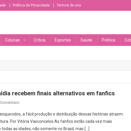
dade
Política de Privacidade
Termos de uso
ésbico/bissexual/sáfico
Colunas
Crítica
Esportes
Saúde
Política
Cob
dia recebem finais alternativos em fanfics
Em
 Comentário
Casais
esquecidos, a fácil produção e distribuição dessas histórias atraem
LGBTQIA+
tura. Por Vitória Vasconcelos As fanfics estão cada vez mais
Injustiçados
todas as idades, não somente no Brasil, mas […]
Pela