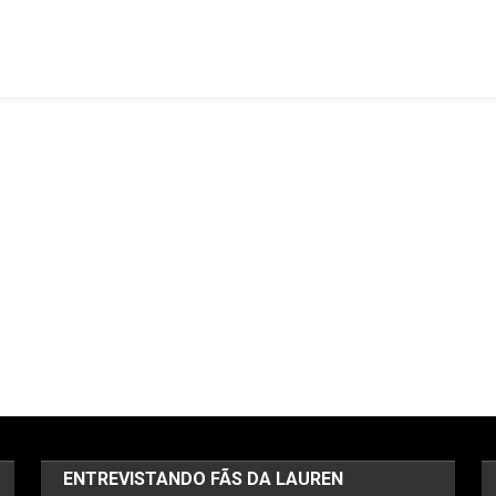
Mídia
Recebem
Finais
Alternativos
Em
Fanfics
ENTREVISTANDO FÃS DA LAUREN