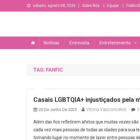
Skip
sábado, agosto 08, 2026
Sobre Nós
Equipe
Publici
to
content
A sua principal fonte de informações e entretenimento l
Notícias
Entrevista
Entretenimento
TAG:
FANFIC
Casais LGBTQIA+ injustiçados pela mí
Vitoria Vasconcelos
20 De Junho De 2023
1
Além das fics refletirem afetos que muitas vezes são 
cada vez mais pessoas de todas as idades para sua lei
tomando lugar no momento de lazer entre pessoas de 