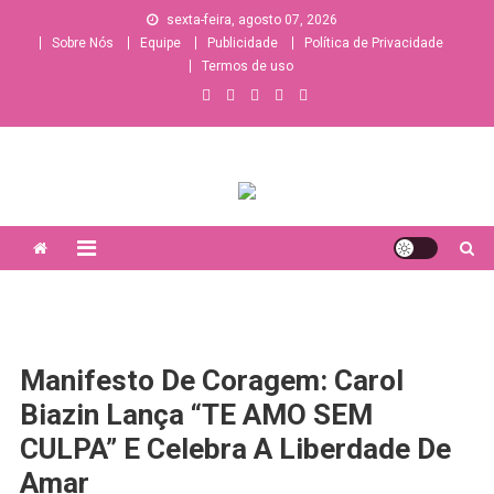
Skip
sexta-feira, agosto 07, 2026
to
Sobre Nós
Equipe
Publicidade
Política de Privacidade
content
Termos de uso
A sua principal fonte de informações e entretenimento
lésbico/bissexual/sáfico
Manifesto De Coragem: Carol
Biazin Lança “TE AMO SEM
CULPA” E Celebra A Liberdade De
Amar