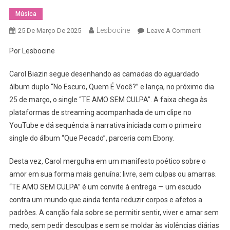
Música
Lesbocine
On
25 De Março De 2025
Leave A Comment
Manifest
Por Lesbocine
De
Coragem:
Carol Biazin segue desenhando as camadas do aguardado
Carol
álbum duplo “No Escuro, Quem É Você?” e lança, no próximo dia
Biazin
25 de março, o single “TE AMO SEM CULPA”. A faixa chega às
Lança
plataformas de streaming acompanhada de um clipe no
“TE
AMO
YouTube e dá sequência à narrativa iniciada com o primeiro
SEM
single do álbum “Que Pecado”, parceria com Ebony.
CULPA”
E
Desta vez, Carol mergulha em um manifesto poético sobre o
Celebra
amor em sua forma mais genuína: livre, sem culpas ou amarras.
A
“TE AMO SEM CULPA” é um convite à entrega — um escudo
Liberdad
contra um mundo que ainda tenta reduzir corpos e afetos a
De
padrões. A canção fala sobre se permitir sentir, viver e amar sem
Amar
medo, sem pedir desculpas e sem se moldar às violências diárias