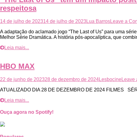
respeitosa
14 de julho de 2023
14 de julho de 2023
Lua Barros
Leave a Co
A adaptação do aclamado jogo “The Last of Us” para uma séri
Melhor Série Dramática. A história pós-apocalíptica, que com
Leia mais...
HBO MAX
22 de junho de 2023
28 de dezembro de 2024
Lesbocine
Leave
ATUALIZADO DIA 28 DE DEZEMBRO DE 2024 FILMES SÉ
Leia mais...
Ouça agora no Spotify!
Populares