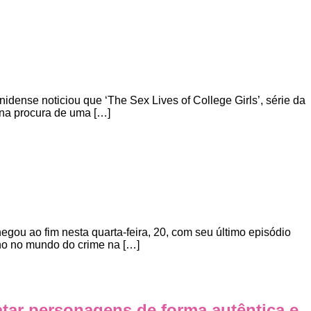
idense noticiou que ‘The Sex Lives of College Girls’, série da
 na procura de uma […]
gou ao fim nesta quarta-feira, 20, com seu último episódio
nho no mundo do crime na […]
tar personagens de forma autêntica e