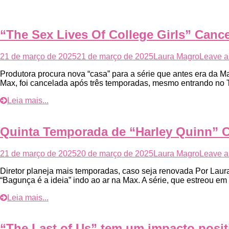
“The Sex Lives Of College Girls” Canc
21 de março de 2025
21 de março de 2025
Laura Magro
Leave 
Produtora procura nova “casa” para a série que antes era da Ma
Max, foi cancelada após três temporadas, mesmo entrando no To
Leia mais...
Quinta Temporada de “Harley Quinn” C
21 de março de 2025
20 de março de 2025
Laura Magro
Leave 
Diretor planeja mais temporadas, caso seja renovada Por Laura
“Bagunça é a ideia” indo ao ar na Max. A série, que estreou e
Leia mais...
“The Last of Us” tem um impacto posi