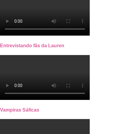
Entrevistando fãs da Lauren
Vampiras Sáficas