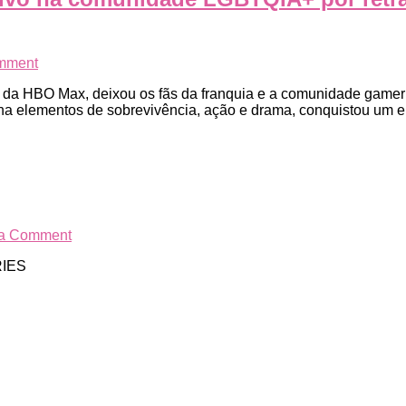
Qual
o
Futuro
da
on
mment
Série?
“The
e da HBO Max, deixou os fãs da franquia e a comunidade gamer
Last
bina elementos de sobrevivência, ação e drama, conquistou um
of
Us”
tem
um
impacto
positivo
na
comunidade
on
 a Comment
LGBTQIA+
HBO
por
RIES
MAX
retratar
personagens
de
forma
autêntica
e
respeitosa