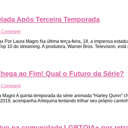
elada Após Terceira Temporada
on
a Comment
“The
x Por Laura Magro Na última terça-feira, 18, a imprensa estadun
Sex
p 10 do streaming. A produtora, Warner Bros. Television, está
Lives
Of
College
Girls”
Cancelada
hega ao Fim! Qual o Futuro da Série?
Após
Terceira
Temporada
on
a Comment
Quinta
 Magro A quinta temporada da série animada “Harley Quinn” che
Temporada
m 2019, acompanha Arlequina tentando trilhar seu próprio cami
de
“Harley
Quinn”
Chega
ao
tivo na comunidade LGBTQIA+ por retra
Fim!