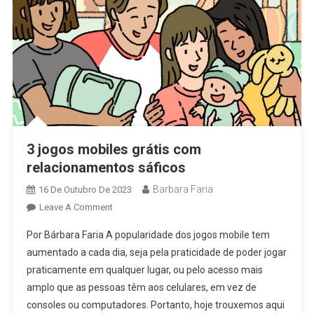
3 jogos mobiles grátis com
relacionamentos sáficos
Barbara Faria
16 De Outubro De 2023
On
Leave A Comment
3
Por Bárbara Faria A popularidade dos jogos mobile tem
Jogos
aumentado a cada dia, seja pela praticidade de poder jogar
Mobiles
praticamente em qualquer lugar, ou pelo acesso mais
Grátis
amplo que as pessoas têm aos celulares, em vez de
Com
Relacionamentos
consoles ou computadores. Portanto, hoje trouxemos aqui