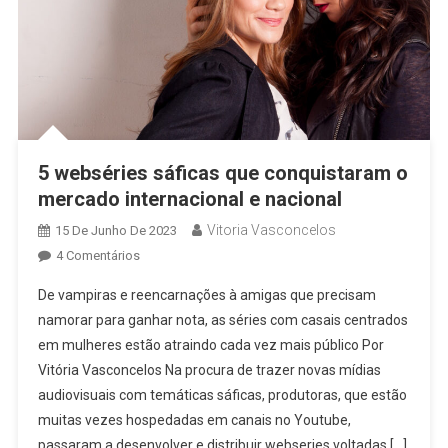
5 webséries sáficas que conquistaram o
mercado internacional e nacional
Vitoria Vasconcelos
15 De Junho De 2023
Em
4 Comentários
5
De vampiras e reencarnações à amigas que precisam
Webséries
namorar para ganhar nota, as séries com casais centrados
Sáficas
em mulheres estão atraindo cada vez mais público Por
Que
Vitória Vasconcelos Na procura de trazer novas mídias
Conquistaram
O
audiovisuais com temáticas sáficas, produtoras, que estão
Mercado
muitas vezes hospedadas em canais no Youtube,
Internacional
passaram a desenvolver e distribuir webseries voltadas […]