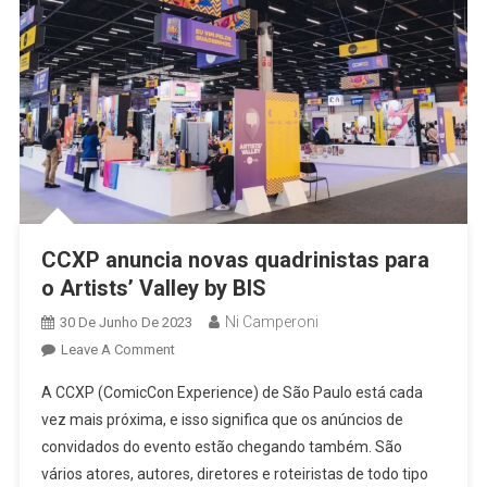
CCXP anuncia novas quadrinistas para
o Artists’ Valley by BIS
Ni Camperoni
30 De Junho De 2023
On
Leave A Comment
CCXP
A CCXP (ComicCon Experience) de São Paulo está cada
Anuncia
vez mais próxima, e isso significa que os anúncios de
Novas
convidados do evento estão chegando também. São
Quadrinistas
vários atores, autores, diretores e roteiristas de todo tipo
Para