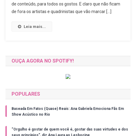
O
de conteúdo, para todos os gostos. E claro que não ficam
Artists’
de fora os artistas e quadrinistas que vão marcar […]
Valley
By
Leia mais...
BIS
OUÇA AGORA NO SPOTIFY!
POPULARES
Baseada Em Fatos (Quase) Reais: Ana Gabriela Emociona Fãs Em
Show Acústico no Rio
“Orgulho é gostar de quem você é, gostar das suas virtudes e dos
seus princípios”, diz Ana Laura ao Lesbocine