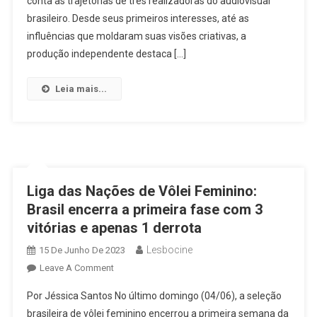
conta as trajetórias de três realizadoras do audiovisual
No
brasileiro. Desde seus primeiros interesses, até as
Audiovisual
influências que moldaram suas visões criativas, a
Brasileiro
produção independente destaca […]
Leia mais...
Liga das Nações de Vôlei Feminino:
Brasil encerra a primeira fase com 3
vitórias e apenas 1 derrota
Lesbocine
15 De Junho De 2023
On
Leave A Comment
Liga
Por Jéssica Santos No último domingo (04/06), a seleção
Das
brasileira de vôlei feminino encerrou a primeira semana da
Nações