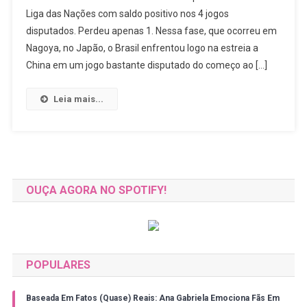
Liga das Nações com saldo positivo nos 4 jogos
De
disputados. Perdeu apenas 1. Nessa fase, que ocorreu em
Vôlei
Feminino:
Nagoya, no Japão, o Brasil enfrentou logo na estreia a
Brasil
China em um jogo bastante disputado do começo ao […]
Encerra
A
Leia mais...
Primeira
Fase
Com
3
Vitórias
E
OUÇA AGORA NO SPOTIFY!
Apenas
1
Derrota
POPULARES
Baseada Em Fatos (Quase) Reais: Ana Gabriela Emociona Fãs Em