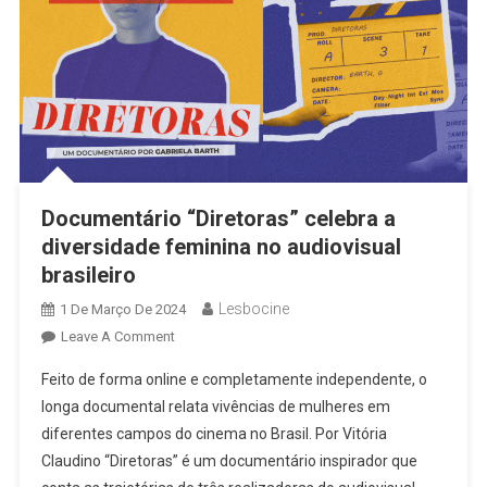
Documentário “Diretoras” celebra a
diversidade feminina no audiovisual
brasileiro
Lesbocine
1 De Março De 2024
On
Leave A Comment
Documentário
Feito de forma online e completamente independente, o
“Diretoras”
longa documental relata vivências de mulheres em
Celebra
diferentes campos do cinema no Brasil. Por Vitória
A
Claudino “Diretoras” é um documentário inspirador que
Diversidade
Feminina