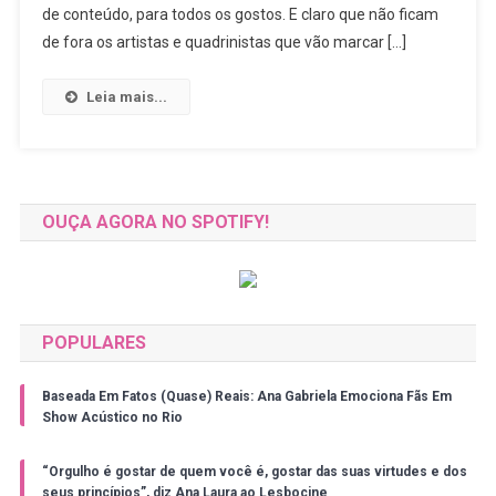
O
de conteúdo, para todos os gostos. E claro que não ficam
Artists’
de fora os artistas e quadrinistas que vão marcar […]
Valley
By
Leia mais...
BIS
OUÇA AGORA NO SPOTIFY!
POPULARES
Baseada Em Fatos (Quase) Reais: Ana Gabriela Emociona Fãs Em
Show Acústico no Rio
“Orgulho é gostar de quem você é, gostar das suas virtudes e dos
seus princípios”, diz Ana Laura ao Lesbocine