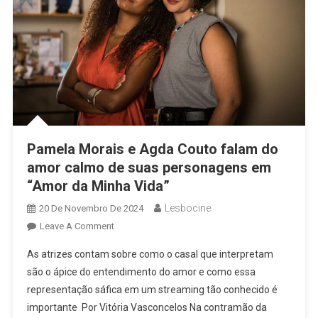
Pamela Morais e Agda Couto falam do
amor calmo de suas personagens em
“Amor da Minha Vida”
Lesbocine
20 De Novembro De 2024
On
Leave A Comment
Pamela
As atrizes contam sobre como o casal que interpretam
Morais
são o ápice do entendimento do amor e como essa
E
representação sáfica em um streaming tão conhecido é
Agda
importante Por Vitória Vasconcelos Na contramão da
Couto