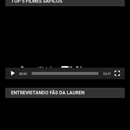
TOP 5 FILMES SÁFICOS
Tocador
de
vídeo
00:00
10:47
ENTREVISTANDO FÃS DA LAUREN
Tocador
de
vídeo