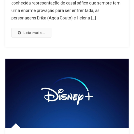
Falam
conhecida representação de casal sáfico que sempre tem
Do
uma enorme provação para ser enfrentada, as
Amor
personagens Erika (Agda Couto) e Helena […]
Calmo
De
Leia mais...
Suas
Personagens
Em
“Amor
Da
Minha
Vida”