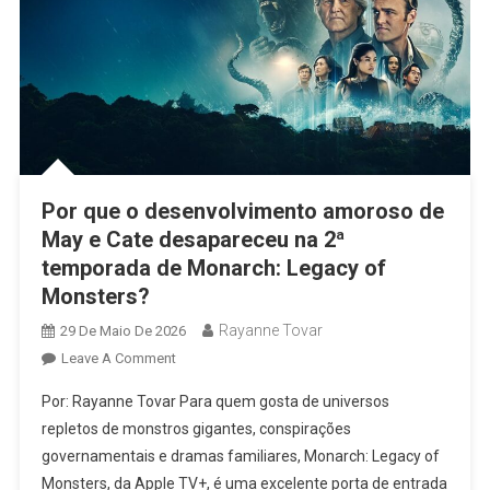
Por que o desenvolvimento amoroso de
May e Cate desapareceu na 2ª
temporada de Monarch: Legacy of
Monsters?
Rayanne Tovar
29 De Maio De 2026
On
Leave A Comment
Por
Por: Rayanne Tovar Para quem gosta de universos
Que
repletos de monstros gigantes, conspirações
O
governamentais e dramas familiares, Monarch: Legacy of
Desenvolvimento
Monsters, da Apple TV+, é uma excelente porta de entrada
Amoroso