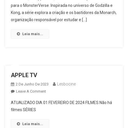
De
para o MonsterVerse. Inspirada no universo de Godzilla e
May
Kong, a série explora a criação e os bastidores da Monarch,
E
organização responsável por estudar e […]
Cate
Desapareceu
Leia mais...
Na
2ª
Temporada
De
Monarch:
Legacy
APPLE TV
Of
Monsters?
Lesbocine
2 De Junho De 2023
On
Leave A Comment
APPLE
ATUALIZADO DIA 01 FEVEREIRO DE 2024 FILMES Não há
TV
filmes SÉRIES
Leia mais...